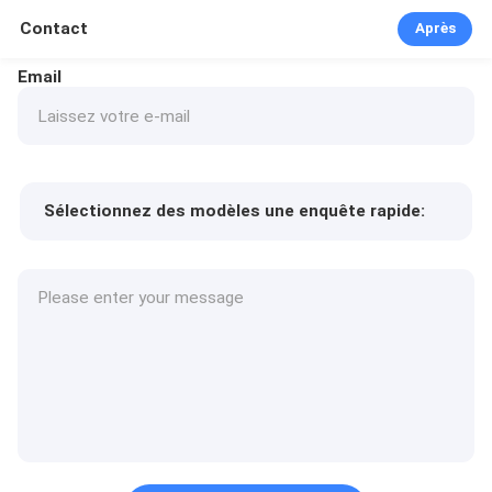
Contact
Après
Email
Sélectionnez des modèles une enquête rapide:
Prix ​​du produit
Min.order quantity
Prélèvement d
Plus de détails
'échantillons