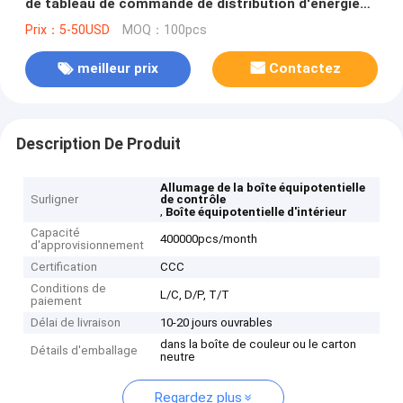
de tableau de commande de distribution d'énergie
d'Assemblée de boîte
Prix：5-50USD
MOQ：100pcs
meilleur prix
Contactez
Description De Produit
Allumage de la boîte équipotentielle
Surligner
de contrôle
,
Boîte équipotentielle d'intérieur
Capacité
400000pcs/month
d'approvisionnement
Certification
CCC
Conditions de
L/C, D/P, T/T
paiement
Délai de livraison
10-20 jours ouvrables
dans la boîte de couleur ou le carton
Détails d'emballage
neutre
Regardez plus