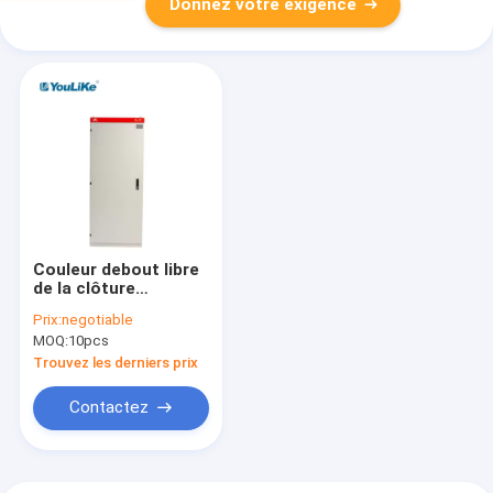
Donnez votre exigence
Couleur debout libre
de la clôture
RAL7035 de conseil
Prix:
negotiable
de distribution IP40
MOQ:
10pcs
de niveau
Trouvez les derniers prix
Contactez