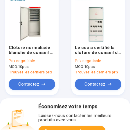
Clôture normalisée
Le ccc a certifié la
blanche de conseil de
clôture de conseil de
distribution de
distribution IP30, bâti
Prix:
negotiable
Prix:
negotiable
plancher avec le
de mur de boîte de
MOQ:
10pcs
MOQ:
10pcs
Cabinet 21
mètre de l'électricité
Trouvez les derniers prix
Trouvez les derniers prix
Contactez
Contactez
Économisez votre temps
Laissez-nous contacter les meilleurs
produits avec vous.