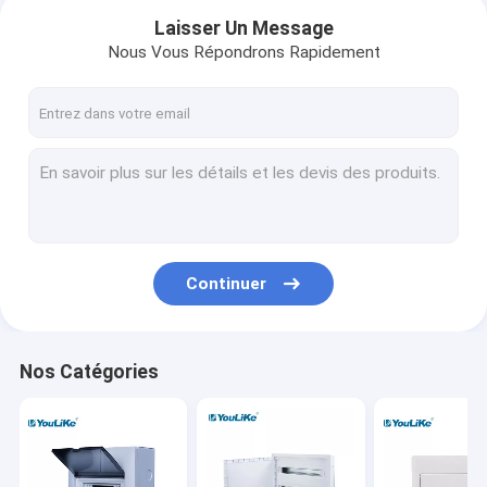
Laisser Un Message
Nous Vous Répondrons Rapidement
Continuer
Maison
Nos Catégories
Produits
Au sujet de nous