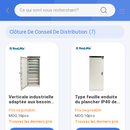
Clôture De Conseil De Distribution
(7)
Verticale industrielle
Type feuille enduite
adaptée aux besoins
du plancher IP40 de
du client de clôture
poudre de la clôture
Prix:
negotiable
Prix:
negotiable
de conseil de
1.2mm de
MOQ:
10pcs
MOQ:
10pcs
distribution d'énergie
distribution d'énergie
Trouvez les derniers prix
Trouvez les derniers prix