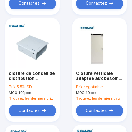
Contactez
Contactez
clôture de conseil de
Clôture verticale
distribution
adaptée aux besoins
monophasé 400V,
du client RAL7035
Prix:
5-50USD
Prix:
negotiable
Cabinet de boîte de
antirouille de conseil
MOQ:
100pcs
MOQ:
10pcs
DB avec la
de distribution
couverture de PC
Trouvez les derniers prix
Trouvez les derniers prix
Contactez
Contactez