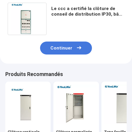
Le ccc a certifié la clôture de
conseil de distribution IP30, bâti
de mur de boîte de mètre de
l'électricité
Continuer
Produits Recommandés
Clôture verticale
Clôture normalisée
Type feuille en