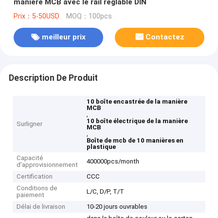
manière MCB avec le rail réglable DIN
Prix：5-50USD
MOQ：100pcs
meilleur prix
Contactez
Description De Produit
10 boîte encastrée de la manière
MCB
,
10 boîte électrique de la manière
Surligner
MCB
,
Boîte de mcb de 10 manières en
plastique
Capacité
400000pcs/month
d'approvisionnement
Certification
CCC
Conditions de
L/C, D/P, T/T
paiement
Délai de livraison
10-20 jours ouvrables