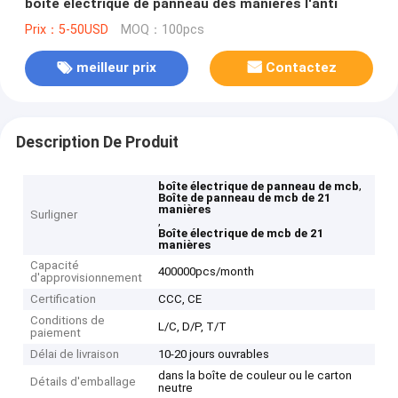
boîte électrique de panneau des manières l'anti
Prix：5-50USD
MOQ：100pcs
meilleur prix
Contactez
Description De Produit
,
boîte électrique de panneau de mcb
Boîte de panneau de mcb de 21
manières
Surligner
,
Boîte électrique de mcb de 21
manières
Capacité
400000pcs/month
d'approvisionnement
Certification
CCC, CE
Conditions de
L/C, D/P, T/T
paiement
Délai de livraison
10-20 jours ouvrables
dans la boîte de couleur ou le carton
Détails d'emballage
neutre