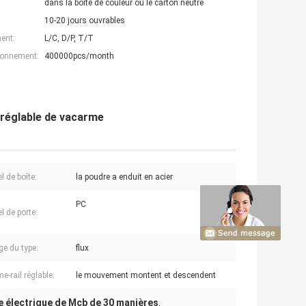
dans la boîte de couleur ou le carton neutre
10-20 jours ouvrables
ent:
L/C, D/P, T/T
ionnement:
400000pcs/month
l réglable de vacarme
l de boîte:
la poudre a enduit en acier
PC
l de porte:
e du type:
flux
e-rail réglable:
le mouvement montent et descendent
e électrique de Mcb de 30 manières
,