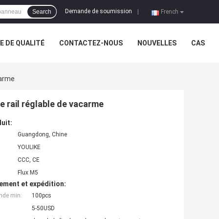
Demande de soumission
Search
|
French
 DE QUALITÉ
CONTACTEZ-NOUS
NOUVELLES
CAS
carme
e rail réglable de vacarme
uit:
Guangdong, Chine
YOULIKE
CCC, CE
Flux M5
ement et expédition:
nde min:
100pcs
5-50USD