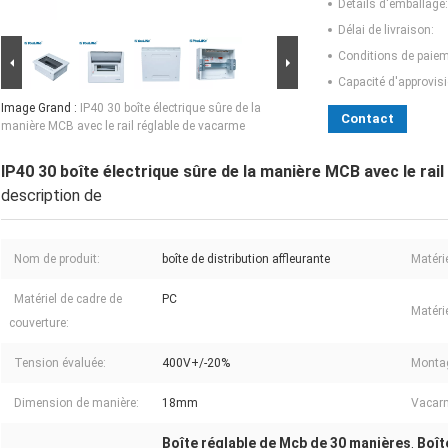
Détails d'emballage:
Délai de livraison:
Conditions de paiem
Capacité d'approvis
Image Grand :
IP40 30 boîte électrique sûre de la
Contact
manière MCB avec le rail réglable de vacarme
IP40 30 boîte électrique sûre de la manière MCB avec le rai
description de
Nom de produit:
boîte de distribution affleurante
Matérie
Matériel de cadre de
PC
Matérie
couverture:
Tension évaluée:
400V+/-20%
Montag
Dimension de manière:
18mm
Vacarm
Boîte réglable de Mcb de 30 manières
Boît
,