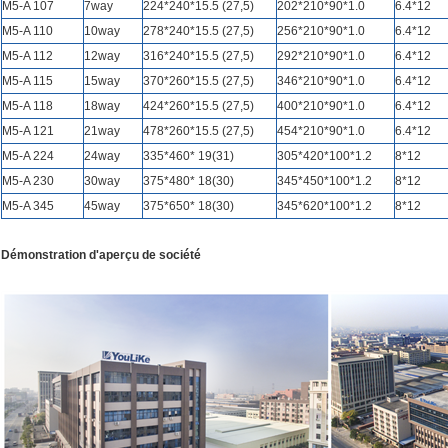
M5-A 107
7way
224*240*15.5 (27,5)
202*210*90*1.0
6.4*12
M5-A 110
10way
278*240*15.5 (27,5)
256*210*90*1.0
6.4*12
M5-A 112
12way
316*240*15.5 (27,5)
292*210*90*1.0
6.4*12
M5-A 115
15way
370*260*15.5 (27,5)
346*210*90*1.0
6.4*12
M5-A 118
18way
424*260*15.5 (27,5)
400*210*90*1.0
6.4*12
M5-A 121
21way
478*260*15.5 (27,5)
454*210*90*1.0
6.4*12
M5-A 224
24way
335*460* 19(31)
305*420*100*1.2
8*12
M5-A 230
30way
375*480* 18(30)
345*450*100*1.2
8*12
M5-A 345
45way
375*650* 18(30)
345*620*100*1.2
8*12
Démonstration d'aperçu de société