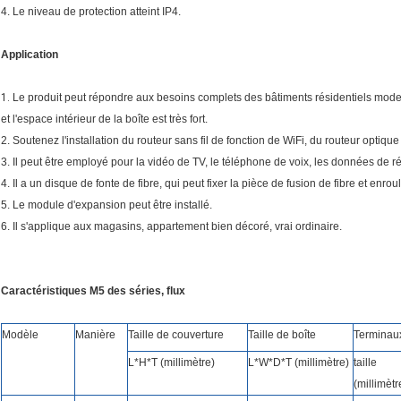
4. Le niveau de protection atteint IP4.
Application
1.
Le produit peut répondre aux besoins complets des bâtiments résidentiels moder
et l'espace intérieur de la boîte est très fort.
2. Soutenez l'installation du routeur sans fil de fonction de WiFi, du routeur optiqu
3. Il peut être employé pour la vidéo de TV, le téléphone de voix, les données de ré
4. Il a un disque de fonte de fibre, qui peut fixer la pièce de fusion de fibre et enrouler
5. Le module d'expansion peut être installé.
6. Il s'applique aux magasins, appartement bien décoré, vrai ordinaire.
Caractéristiques M5 des séries, flux
Modèle
Manière
Taille de couverture
Taille de boîte
Terminau
L*H*T (millimètre)
L*W*D*T (millimètre)
taille
(millimètr