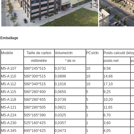
Emballage
Modèle
Taille de carton
Volume/ctn
PCs/ctn
Poids calculé (kil
millimètre
³ de m
poids net
po
M5-A 107
580*245*515
0,0732
10
9,58
M5-A 110
580*300*515
0,0896
10
14,66
M5-A 112
580*340*515
0,1016
10
17,10
M5-A 115
580*280*400
0,0650
5
9,25
M5-A 118
580*280*455
0,0739
5
10,20
M5-A 121
580*280*505
0,0821
5
11,65
M5-A 224
505*165*390
0,0325
1
6,70
M5-A 230
525*160*425
0,0357
1
3,60
M5-A 345
695*160*425
0,0473
1
4,05