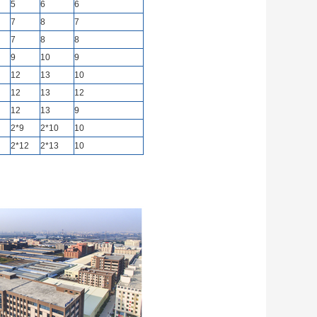
5
6
6
7
8
7
7
8
8
9
10
9
12
13
10
12
13
12
12
13
9
2*9
2*10
10
2*12
2*13
10