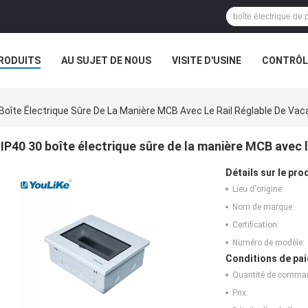
RODUITS
AU SUJET DE NOUS
VISITE D'USINE
CONTRÔLE
 Boîte Électrique Sûre De La Manière MCB Avec Le Rail Réglable De Va
IP40 30 boîte électrique sûre de la manière MCB avec l
Détails sur le prod
Lieu d'origine:
Nom de marque:
Certification:
Numéro de modèle:
Conditions de pai
Quantité de comma
Prix: