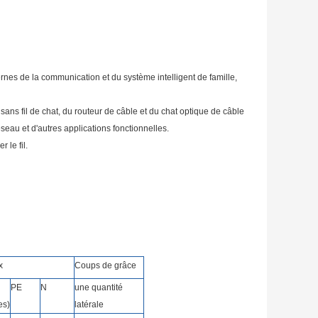
nes de la communication et du système intelligent de famille,
e sans fil de chat, du routeur de câble et du chat optique de câble
seau et d'autres applications fonctionnelles.
 le fil.
x
Coups de grâce
PE
N
une quantité
es)
latérale