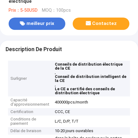
électrique
Prix：5-50USD
MOQ：100pcs
meilleur prix
Contactez
Description De Produit
Conseils de distribution électrique
de la CE
,
Conseil de distribution intelligent de
Surligner
la CE
,
Le CE a certifié des conseils de
distribution électrique
Capacité
400000pcs/month
d'approvisionnement
Certification
CCC, CE
Conditions de
L/C, D/P, T/T
paiement
Délai de livraison
10-20 jours ouvrables