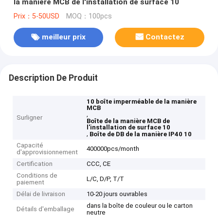
la manière MCB de l'installation de surface 10
Prix：5-50USD
MOQ：100pcs
meilleur prix
Contactez
Description De Produit
10 boîte imperméable de la manière
MCB
,
Surligner
Boîte de la manière MCB de
l'installation de surface 10
,
Boîte de DB de la manière IP40 10
Capacité
400000pcs/month
d'approvisionnement
Certification
CCC, CE
Conditions de
L/C, D/P, T/T
paiement
Délai de livraison
10-20 jours ouvrables
dans la boîte de couleur ou le carton
Détails d'emballage
neutre