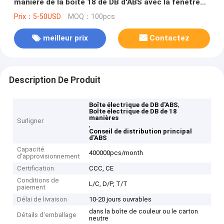
manière de la boîte 18 de DB d'ABS avec la fenêtre
opaque
Prix：5-50USD
MOQ：100pcs
meilleur prix
Contactez
Description De Produit
,
Boîte électrique de DB d'ABS
Boîte électrique de DB de 18
manières
Surligner
,
Conseil de distribution principal
d'ABS
Capacité
400000pcs/month
d'approvisionnement
Certification
CCC, CE
Conditions de
L/C, D/P, T/T
paiement
Délai de livraison
10-20 jours ouvrables
dans la boîte de couleur ou le carton
Détails d'emballage
neutre