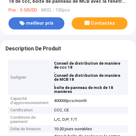
18 de ccc, boîte de panneau de MCB avec la fenêtre
transparente
Prix：5-50USD
MOQ：100pcs
meilleur prix
Contactez
Description De Produit
Conseil de distribution de manière
de ccc 18
,
Conseil de distribution de manière
Surligner
de MCB 18
,
boîte de panneau de mcb de 18
manières
Capacité
400000pcs/month
d'approvisionnement
Certification
CCC, CE
Conditions de
L/C, D/P, T/T
paiement
Délai de livraison
10-20 jours ouvrables