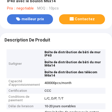
IP40 avec le boulon M6x14
Prix：negotiable
MOQ：10pcs
meilleur prix
Contactez
Description De Produit
Boîte de distribution de bâti de mur
IP40
,
Boîte de distribution de bâti du mur
Surligner
M6x14
,
Boîte de distribution des télécom
M6x14
Capacité
400000pcs/month
d'approvisionnement
Certification
CCC
Conditions de
L/C, D/P, T/T
paiement
Délai de livraison
10-20 jours ouvrables