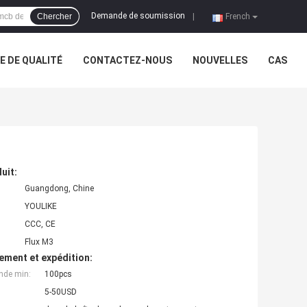
Demande de soumission
Chercher
|
French
 DE QUALITÉ
CONTACTEZ-NOUS
NOUVELLES
CAS
uit:
Guangdong, Chine
YOULIKE
CCC, CE
Flux M3
ement et expédition:
nde min:
100pcs
5-50USD