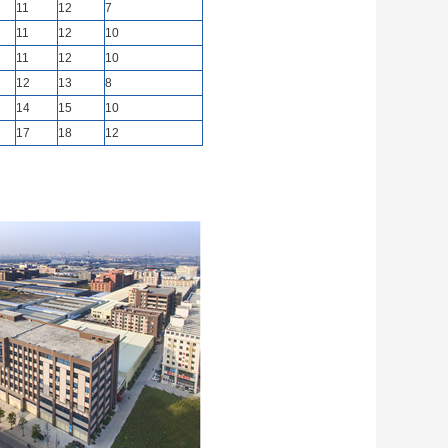
11
12
7
11
12
10
11
12
10
12
13
8
14
15
10
17
18
12