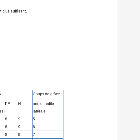
t plus suffisant.
x
Coups de grâce
PE
N
une quantité
es)
latérale
8
9
5
8
9
6
8
9
7