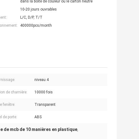
dans la boîte de couleur ou le carton neutre
10-20 jours ouvrables
ent:
L/C, D/P, T/T
ionnement:
400000pcs/month
ernissage:
niveau 4
ion de charnière:
10000 fois
e fenêtre:
Transparent
l de porte:
ABS
te de mcb de 10 manières en plastique
,