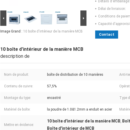
Détails d'emballage:
Délai de livraison:
Conditions de paiem
Capacité d'approvis
Image Grand :
10 boîte d'intérieur de la manière MCB
Contact
10 boîte d'intérieur de la manière MCB
description de
Nom de produit:
boîte de distribution de 10 manières
Anti-t
Contenu de cuivre:
57,5%
Opérat
Montage du type:
encastré
Type d
Matériel de boîte:
la poudre de 1.0&1.2mm a enduit en acier
Matérie
10 boîte d'intérieur de la manière MCB
Boî
,
Mettre en évidence:
Boîte d'intérieur de MCB