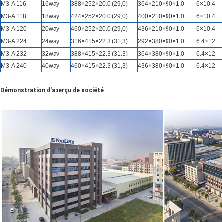
M3-A 116
16way
388×252×20.0 (29,0)
364×210×90×1.0
6×10.4
M3-A 118
18way
424×252×20.0 (29,0)
400×210×90×1.0
6×10.4
M3-A 120
20way
460×252×20.0 (29,0)
436×210×90×1.0
6×10.4
M3-A 224
24way
316×415×22.3 (31,3)
292×380×90×1.0
6.4×12
M3-A 232
32way
388×415×22.3 (31,3)
364×380×90×1.0
6.4×12
M3-A 240
40way
460×415×22.3 (31,3)
436×380×90×1.0
6.4×12
Démonstration d'aperçu de société