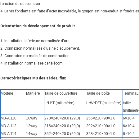
fonction de suspension.
4. La vis fondante est faite d'acier inoxydable, le goujon est non-enduit et fondre es
Orientation de développement de produit
1. Installation inférieure normalisée d'arc.
2. Connexion normalisée d'usine d'équipement.
3. Connexion normalisée de construction.
4. Installation normalisée de télécom.
Caractéristiques M3 des séries, flux
Modèle
Manière
Taille de couverture
Taille de boîte
Terminau
L*H*T (millimètre)
L*W*D*T (millimètre)
taille
(millimètr
M3-A 110
10way
278×240×20.0 (29,0)
256×210×90×1.0
6×10.4
M3-A 112
12way
316×240×20.0 (29,0)
292×210×90×1.0
6×10.4
M3-A 114
14way
352×240×20.0 (29,0)
328×210×90×1.0
6×10.4