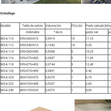
Emballage
Modèle
Taille de carton
Volume/ctn
PCs/ctn
Poids calculé (ki
millimètre
³ de m
poids net
po
M3-A 110
595×300×515
0,0919
10
17,10
M3-A 112
595×340×515
0,1042
10
9,25
M3-A 114
595×260×380
0,0588
5
10,20
M3-A 116
595×275×420
0,0687
5
11,65
M3-A 118
595×275×455
0,0744
5
12,40
M3-A 120
595×275×490
0,0801
5
5,40
M3-A 224
465×155×375
0,0270
1
6,70
M3-A 232
465×155×445
0,0327
1
3,60
M3-A 240
465×155×520
0,0375
1
4,05