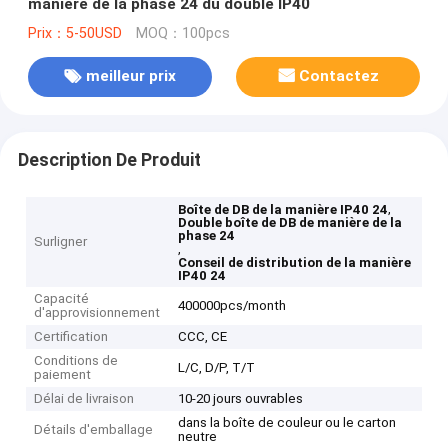
manière de la phase 24 du double IP40
Prix：5-50USD
MOQ：100pcs
meilleur prix
Contactez
Description De Produit
,
Boîte de DB de la manière IP40 24
Double boîte de DB de manière de la
phase 24
Surligner
,
Conseil de distribution de la manière
IP40 24
Capacité
400000pcs/month
d'approvisionnement
Certification
CCC, CE
Conditions de
L/C, D/P, T/T
paiement
Délai de livraison
10-20 jours ouvrables
dans la boîte de couleur ou le carton
Détails d'emballage
neutre