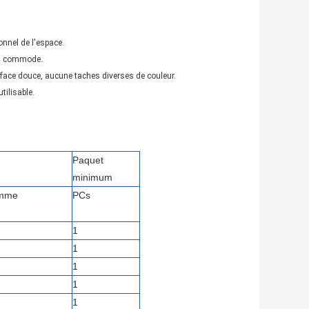
onnel de l'espace.
plus commode.
rface douce, aucune taches diverses de couleur.
tilisable.
Paquet
minimum
amme
PCs
1
1
1
1
1