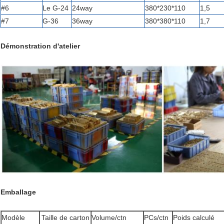
#6
Le G-24
24way
380*230*110
1,5
#7
G-36
36way
380*380*110
1,7
Démonstration d'atelier
Emballage
Modèle
Taille de carton
Volume/ctn
PCs/ctn
Poids calculé