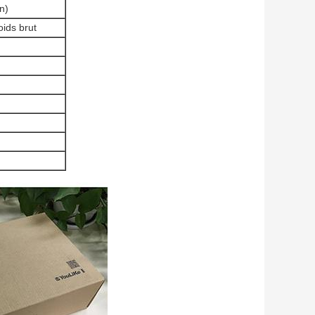
n)
oids brut