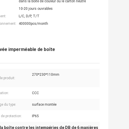
dans la boîte de couleur ou le carton neutre
10-20 jours ouvrables
ent:
L/C, D/P, T/T
ionnement:
400000pcs/month
evée imperméable de boîte
270*230*110mm
de produit:
cation:
CCC
e du type:
surface montée
 de protection:
IP65
la boîte contre les intempéries de DB de 6 manières