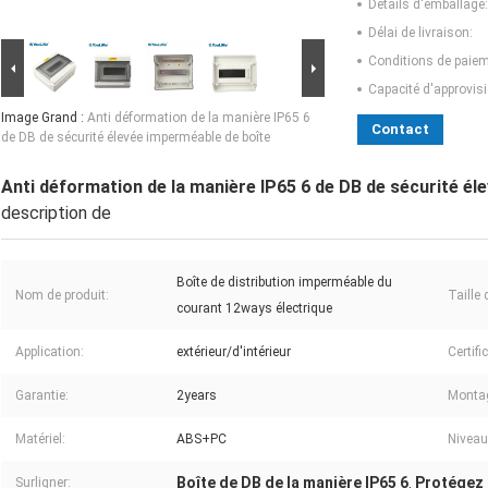
Détails d'emballage:
Délai de livraison:
Conditions de paiem
Capacité d'approvis
Image Grand :
Anti déformation de la manière IP65 6
Contact
de DB de sécurité élevée imperméable de boîte
Anti déformation de la manière IP65 6 de DB de sécurité él
description de
Boîte de distribution imperméable du
Nom de produit:
Taille 
courant 12ways électrique
Application:
extérieur/d'intérieur
Certifi
Garantie:
2years
Montag
Matériel:
ABS+PC
Niveau
Boîte de DB de la manière IP65 6
Protégez 
Surligner:
,