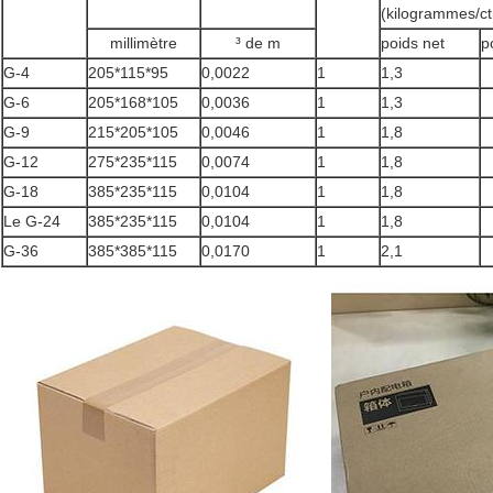
(kilogrammes/ct
millimètre
³ de m
poids net
p
G-4
205*115*95
0,0022
1
1,3
G-6
205*168*105
0,0036
1
1,3
G-9
215*205*105
0,0046
1
1,8
G-12
275*235*115
0,0074
1
1,8
G-18
385*235*115
0,0104
1
1,8
Le G-24
385*235*115
0,0104
1
1,8
G-36
385*385*115
0,0170
1
2,1