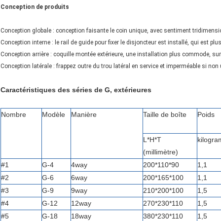
Conception de produits
Conception globale : conception faisante le coin unique, avec sentiment tridimensi
Conception interne : le rail de guide pour fixer le disjoncteur est installé, qui est 
Conception arrière : coquille montée extérieure, une installation plus commode, su
Conception latérale : frappez outre du trou latéral en service et imperméable si non u
Caractéristiques des séries de G, extérieures
Nombre
Modèle
Manière
Taille de boîte
Poids
L*H*T
kilogr
(millimètre)
#1
G-4
4way
200*110*90
1,1
#2
G-6
6way
200*165*100
1,1
#3
G-9
9way
210*200*100
1,5
#4
G-12
12way
270*230*110
1,5
#5
G-18
18way
380*230*110
1,5