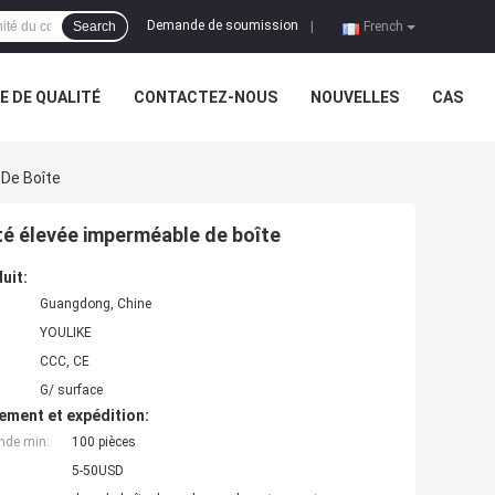
Demande de soumission
Search
|
French
 DE QUALITÉ
CONTACTEZ-NOUS
NOUVELLES
CAS
 De Boîte
ité élevée imperméable de boîte
uit:
Guangdong, Chine
YOULIKE
CCC, CE
G/ surface
ement et expédition:
nde min:
100 pièces
5-50USD