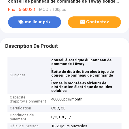
conseil de panneau de commande de 18way solides
solubles a monté
Prix：5-50USD
MOQ：100pcs
meilleur prix
Contactez
Description De Produit
conseil électrique du panneau de
commande 18way
,
Boîte de distribution électrique de
Surligner
conseil de panneau de commande
,
Conseils montés extérieurs de
distribution électrique de solides
solubles
Capacité
400000pcs/month
d'approvisionnement
Certification
CCC, CE
Conditions de
L/C, D/P, T/T
paiement
Délai de livraison
10-20 jours ouvrables