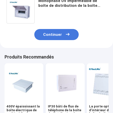
Monophasé UV imperméable de
boîte de distribution de la boîte
IP40 55A de DB de puissance anti
allumant le contrôle
Continuer
Produits Recommandés
400V épaississant la
IP30 bâti de flux de
La porte optiq
boîte électrique de
téléphone de la boîte
d'intérieur d'A