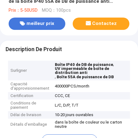
de la boîte IP40 55A de DB de puissance anti
allumant le contrôle
Prix：5-50USD
MOQ：100pcs
meilleur prix
Contactez
Description De Produit
,
Boîte IP40 de DB de puissance
UV imperméable de boîte de
Surligner
distribution anti
,
Boîte 55A de puissance de DB
Capacité
400000PCS/month
d'approvisionnement
Certification
CCC, CE
Conditions de
L/C, D/P, T/T
paiement
Délai de livraison
10-20 jours ouvrables
dans la boîte de couleur ou le carton
Détails d'emballage
neutre