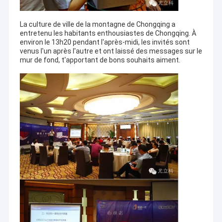
2. Mise à jour de produit et question de produit nouveau dans
Boîte de distribution de bâti de mur
chacun 1-2 ans.
La culture de ville de la montagne de Chongqing a
Nous soutenons le plus grand intérêt de coopérer avec nos
Conseils de distribution électrique
entretenu les habitants enthousiastes de Chongqing. À
amis pour des affaires à long terme et stables.
environ le 13h20 pendant l'après-midi, les invités sont
Boîte imperméable de MCB
venus l'un après l'autre et ont laissé des messages sur le
mur de fond, t'apportant de bons souhaits aiment.
Boîte de distribution affleurante de bâti
Boîte de distribution de multimédia
Clôture de conseil de distribution
Alimentation électrique extérieur
Boîte équipotentielle
Compagnie renforcée
Société de mère : Chengdu vous comme la gestion d'entreprise