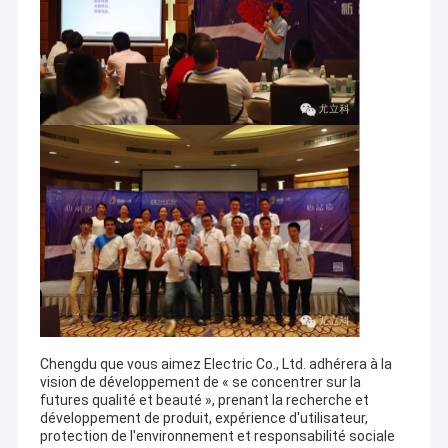
Cie., Ltd
Centre de production #1 : Appareil électrique Cie., Ltd de
Zhongshan Keke
Centre de production #2 : Appareil électrique Cie., Ltd de
Shandong Dongke
Centre de production #3 : Chengdu Fengniao Cie.
électrique intelligente, Ltd
Vente domestique : Chengdu vous aimez l'appareil électrique
Cie., Ltd de Keke
Marketing à l'export : Chengdu vous aimez Cie. électrique, Ltd
Chengdu que vous aimez Electric Co., Ltd. adhérera à la
vision de développement de « se concentrer sur la
futures qualité et beauté », prenant la recherche et
développement de produit, expérience d'utilisateur,
protection de l'environnement et responsabilité sociale