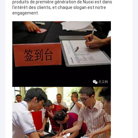
produits de première génération de Nuoxi est dans
l'intérêt des clients, et chaque slogan est notre
engagement.
Maison
Profil d'entreprise
Produits
Fondés en 2005, de nos jours nous avons 23 filiales large
national, plus de 500 qualifiés et employés expérimentés, avec
Au sujet de nous
un volume de ventes annuelles plus de 25 millions d'USD. Avec la
compréhension claire et inciter la réponse aux exigences de