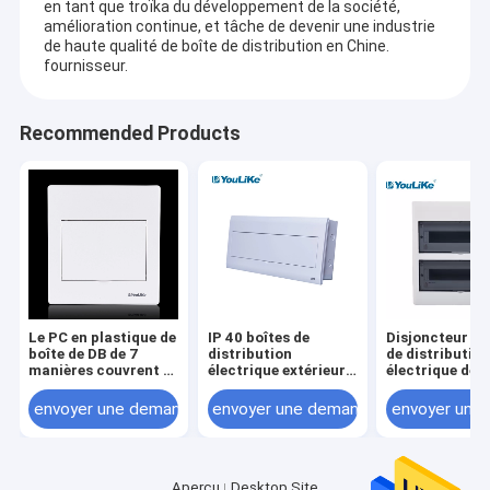
en tant que troïka du développement de la société,
amélioration continue, et tâche de devenir une industrie
de haute qualité de boîte de distribution en Chine.
fournisseur.
Recommended Products
Le PC en plastique de
IP 40 boîtes de
Disjoncteur de
boîte de DB de 7
distribution
de distributio
manières couvrent la
électrique extérieure
électrique de
boîte encastrée de
de la manière MCB de
manière de la 
panneau de
matériel d'ABS de
32 de DB mono
envoyer une demande
envoyer une demande
envoyer une
distribution
picoseconde 24
d'intérieur
électrique
Aperçu
Desktop Site