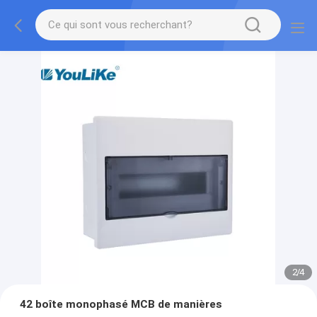
2
/
4
42 boîte monophasé MCB de manières