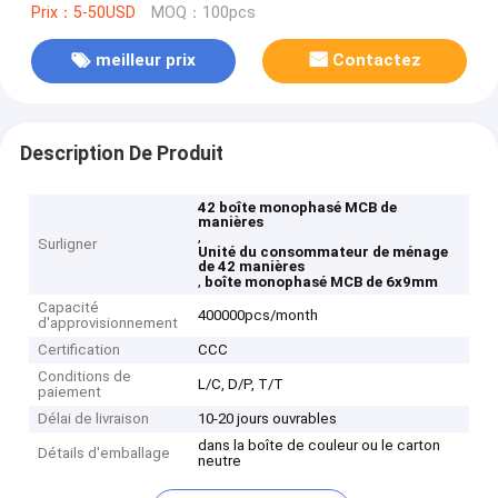
Prix：5-50USD
MOQ：100pcs
meilleur prix
Contactez
Description De Produit
42 boîte monophasé MCB de
manières
,
Surligner
Unité du consommateur de ménage
de 42 manières
,
boîte monophasé MCB de 6x9mm
Capacité
400000pcs/month
d'approvisionnement
Certification
CCC
Conditions de
L/C, D/P, T/T
paiement
Délai de livraison
10-20 jours ouvrables
dans la boîte de couleur ou le carton
Détails d'emballage
neutre