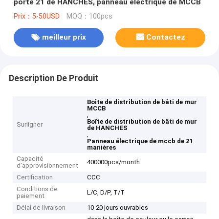
porte 21 de HANCHES, panneau électrique de MCCB
Prix：5-50USD
MOQ：100pcs
meilleur prix
Contactez
Description De Produit
Boîte de distribution de bâti de mur
MCCB
,
Boîte de distribution de bâti de mur
Surligner
de HANCHES
,
Panneau électrique de mccb de 21
manières
Capacité
400000pcs/month
d'approvisionnement
Certification
CCC
Conditions de
L/C, D/P, T/T
paiement
Délai de livraison
10-20 jours ouvrables