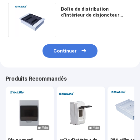
Boîte de distribution
d'intérieur de disjoncteur
d'AC400V bâti de mur de 2
phases
Continuer
Produits Recommandés
Plein conseil
boîte d'intérieur de
Bâti affleurant