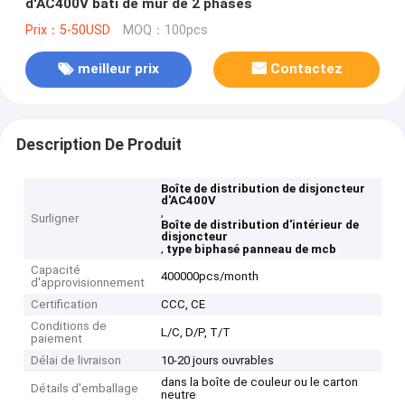
d'AC400V bâti de mur de 2 phases
Prix：5-50USD
MOQ：100pcs
meilleur prix
Contactez
Description De Produit
Boîte de distribution de disjoncteur
d'AC400V
,
Surligner
Boîte de distribution d'intérieur de
disjoncteur
,
type biphasé panneau de mcb
Capacité
400000pcs/month
d'approvisionnement
Certification
CCC, CE
Conditions de
L/C, D/P, T/T
paiement
Délai de livraison
10-20 jours ouvrables
dans la boîte de couleur ou le carton
Détails d'emballage
neutre