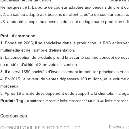
Emballage neutre de carton Notre carton d
Remarques : #1. La boîte de couleur adaptée aux besoins du client ou l
#2. au cas où adapté aux besoins du client la boîte de couleur serait 
#3. a adapté la copie aux besoins du client de logo sur le produit est 
Profil d'entreprise
1.
Fondé en 2005, il se spécialise dans la production, la R&D et les vente
multimédia et de l'armoire d'alimentation.
2. La conception de produits prend la sécurité comme concept de noya
de modèle d'utilité et 2 brevets d'invention.
3. Il a servi 1350 sociétés d'investissement immobilier principales et
4. En 2015, le revenu de ventes dépassera 100 millions, et le volume d
morceaux.
5. Après 16 ans de développement et de support à la clientèle, il a ég
,
Produit Tag:
La surface a monté la boîte monophasé MCB
IP40 boîte monoph
Coordonnées
Envoyez v
CHENGDU YOULIKE ELECTRIC CO., LTD.