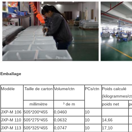
Emballage
Modèle
Taille de carton
Volume/ctn
PCs/ctn
Poids calculé
(kilogrammes/ct
millimètre
³ de m
poids net
p
JXP-M 106
505*200*455
0,0460
10
JXP-M 110
505*275*455
0,0632
10
14,66
JXP-M 113
505*325*455
0,0747
10
17,10