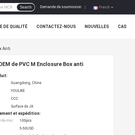
Demande de soumission
Search
|
French
 DE QUALITÉ
CONTACTEZ-NOUS
NOUVELLES
CAS
 Anti
OEM de PVC M Enclosure Box anti
uit:
Guangdong, Chine
YOULIKE
CCC
Surface de JX
ement et expédition:
nde min:
100pcs
5-50USD