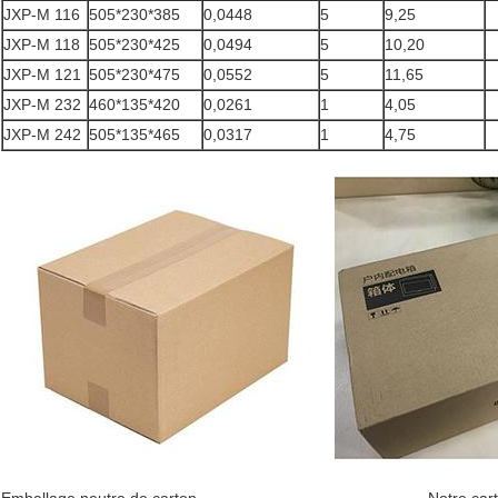
JXP-M 116
505*230*385
0,0448
5
9,25
JXP-M 118
505*230*425
0,0494
5
10,20
JXP-M 121
505*230*475
0,0552
5
11,65
JXP-M 232
460*135*420
0,0261
1
4,05
JXP-M 242
505*135*465
0,0317
1
4,75