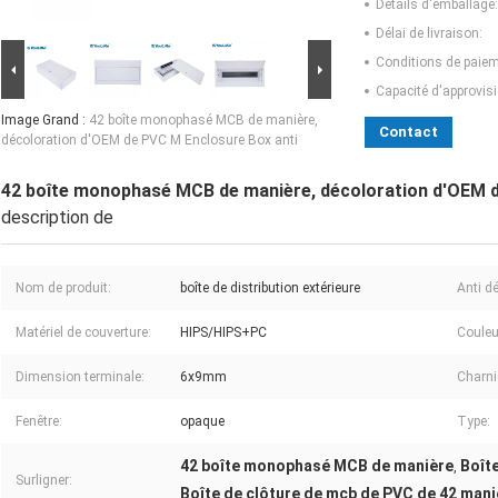
Détails d'emballage:
Délai de livraison:
Conditions de paiem
Capacité d'approvis
Image Grand :
42 boîte monophasé MCB de manière,
Contact
décoloration d'OEM de PVC M Enclosure Box anti
42 boîte monophasé MCB de manière, décoloration d'OEM d
description de
Nom de produit:
boîte de distribution extérieure
Anti d
Matériel de couverture:
HIPS/HIPS+PC
Couleu
Dimension terminale:
6x9mm
Charni
Fenêtre:
opaque
Type:
42 boîte monophasé MCB de manière
Boît
,
Surligner:
Boîte de clôture de mcb de PVC de 42 man