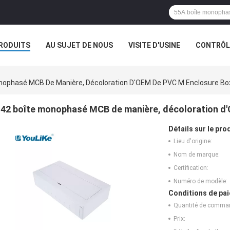
RODUITS
AU SUJET DE NOUS
VISITE D'USINE
CONTRÔLE
nophasé MCB De Manière, Décoloration D'OEM De PVC M Enclosure Box
42 boîte monophasé MCB de manière, décoloration d'
Détails sur le prod
Lieu d'origine:
Nom de marque:
Certification:
Numéro de modèle:
Conditions de pai
Quantité de comma
Prix: