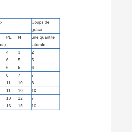
ux
Coups de
grâce
PE
N
une quantité
res)
latérale
4
3
2
6
5
5
6
5
6
8
7
7
11
10
8
11
10
10
13
12
7
16
15
10