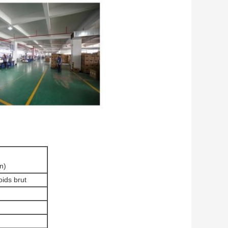
n)
oids brut