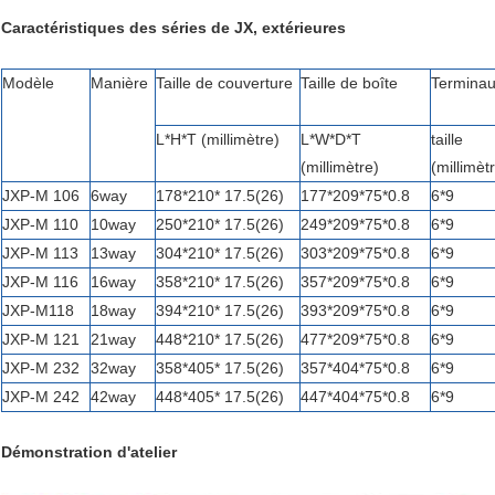
Caractéristiques des séries de JX, extérieures
Modèle
Manière
Taille de couverture
Taille de boîte
Termina
L*H*T (millimètre)
L*W*D*T
taille
(millimètre)
(millimèt
JXP-M 106
6way
178*210* 17.5(26)
177*209*75*0.8
6*9
JXP-M 110
10way
250*210* 17.5(26)
249*209*75*0.8
6*9
JXP-M 113
13way
304*210* 17.5(26)
303*209*75*0.8
6*9
JXP-M 116
16way
358*210* 17.5(26)
357*209*75*0.8
6*9
JXP-M118
18way
394*210* 17.5(26)
393*209*75*0.8
6*9
JXP-M 121
21way
448*210* 17.5(26)
477*209*75*0.8
6*9
JXP-M 232
32way
358*405* 17.5(26)
357*404*75*0.8
6*9
JXP-M 242
42way
448*405* 17.5(26)
447*404*75*0.8
6*9
Démonstration d'atelier