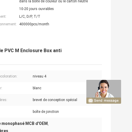
dans la boîte de couleur ou le carton neutre
10-20 jours ouvrables
ent:
L/C, D/P, T/T
ionnement:
400000pcs/month
e PVC M Enclosure Box anti
écoloration:
niveau 4
r:
blanc
ères:
brevet de conception spécial
boîte de jonction
e monophasé MCB d'OEM
,
ières