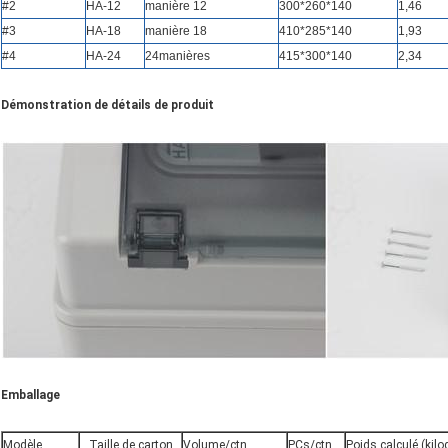
#2
HA-12
manière
12
300*260*140
1,46
#3
HA-18
manière
18
410*285*140
1,93
#4
HA-24
24
manières
415*300*140
2,34
Démonstration de détails de produit
Emballage
Modèle
Taille de carton
Volume/ctn
PCs/ctn
Poids calculé (ki