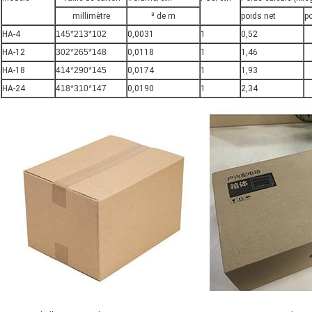
millimètre
³ de m
poids net
po
HA-4
145*213*102
0,0031
1
0,52
HA-12
302*265*148
0,0118
1
1,46
HA-18
414*290*145
0,0174
1
1,93
HA-24
418*310*147
0,0190
1
2,34