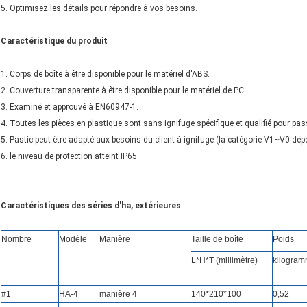
5. Optimisez les détails pour répondre à vos besoins.
Caractéristique du produit
1. Corps de boîte à être disponible pour le matériel d'ABS.
2. Couverture transparente à être disponible pour le matériel de PC.
3. Examiné et approuvé à EN60947-1.
4. Toutes les pièces en plastique sont sans ignifuge spécifique et qualifié pour pas
5. Pastic peut être adapté aux besoins du client à ignifuge (la catégorie V1~V0 dé
6. le niveau de protection atteint IP65.
Caractéristiques des séries d'ha, extérieures
Nombre
Modèle
Manière
Taille de boîte
Poids
L*H*T (millimètre)
kilogra
#1
HA-4
manière
4
140*210*100
0,52