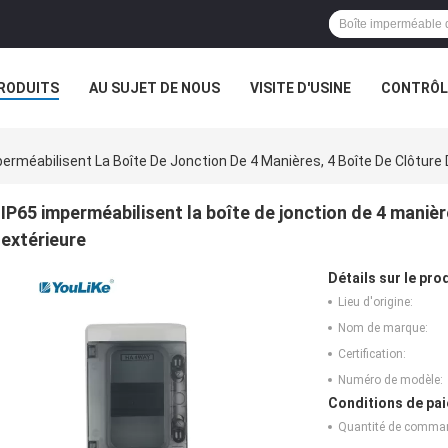
RODUITS
AU SUJET DE NOUS
VISITE D'USINE
CONTRÔLE
perméabilisent La Boîte De Jonction De 4 Manières, 4 Boîte De Clôture
IP65 imperméabilisent la boîte de jonction de 4 maniè
extérieure
Détails sur le prod
Lieu d'origine:
Nom de marque:
Certification:
Numéro de modèle:
Conditions de pai
Quantité de comma