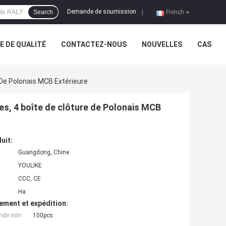
Demande de soumission
Search
|
French
 DE QUALITÉ
CONTACTEZ-NOUS
NOUVELLES
CAS
 De Polonais MCB Extérieure
res, 4 boîte de clôture de Polonais MCB
uit:
Guangdong, Chine
YOULIKE
CCC, CE
Ha
ement et expédition:
nde min:
100pcs