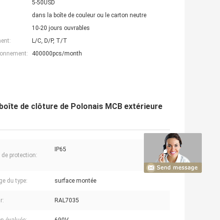
5-50USD
dans la boîte de couleur ou le carton neutre
10-20 jours ouvrables
ent:
L/C, D/P, T/T
ionnement:
400000pcs/month
 boîte de clôture de Polonais MCB extérieure
IP65
 de protection:
e du type:
surface montée
r:
RAL7035