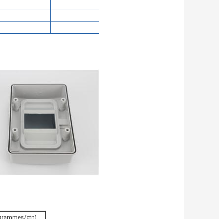
logrammes/ctn)