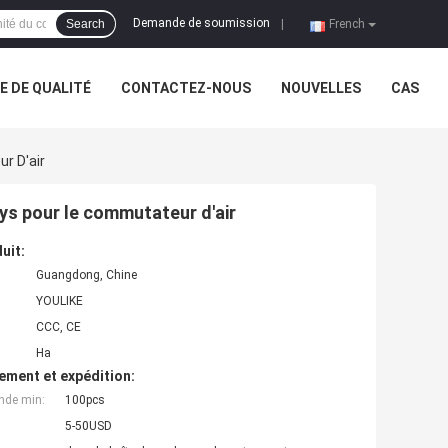
Demande de soumission
Search
|
French
 DE QUALITÉ
CONTACTEZ-NOUS
NOUVELLES
CAS
r D'air
ys pour le commutateur d'air
uit:
Guangdong, Chine
YOULIKE
CCC, CE
Ha
ement et expédition:
nde min:
100pcs
5-50USD