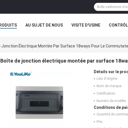
RODUITS
AU SUJET DE NOUS
VISITE D'USINE
CONTRÔLE
e Jonction Électrique Montée Par Surface 18ways Pour Le Commutateu
Boîte de jonction électrique montée par surface 18wa
Détails sur le prod
Lieu d'origine:
Nom de marque:
Certification:
Numéro de modèle:
Conditions de pai
Quantité de comma
Prix: