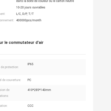
dans la boîte de couleur ou le carton neutre
10-20 jours ouvrables
ent:
L/C, D/P, T/T
ionnement:
400000pcs/month
ur le commutateur d'air
IP65
 de protection:
el de couverture:
PC
sion de
410*285*140mm
ations:
cation:
CCC