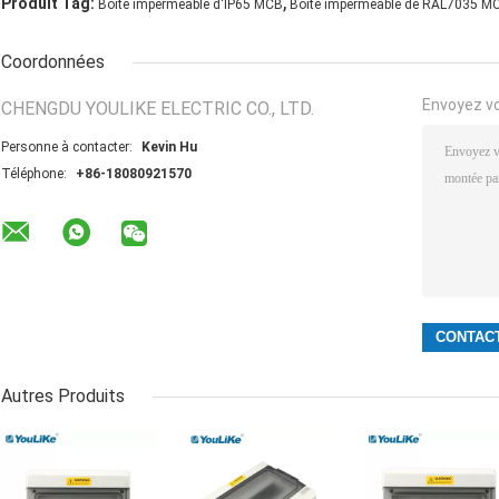
,
Produit Tag:
Boîte imperméable d'IP65 MCB
Boîte imperméable de RAL7035 M
Coordonnées
Envoyez v
CHENGDU YOULIKE ELECTRIC CO., LTD.
Personne à contacter:
Kevin Hu
Téléphone:
+86-18080921570
Autres Produits