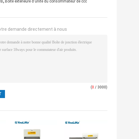
,
CB
Boîte extérieure d'unité du consommateur de ccc
otre demande directement à nous
(
0
/ 3000)