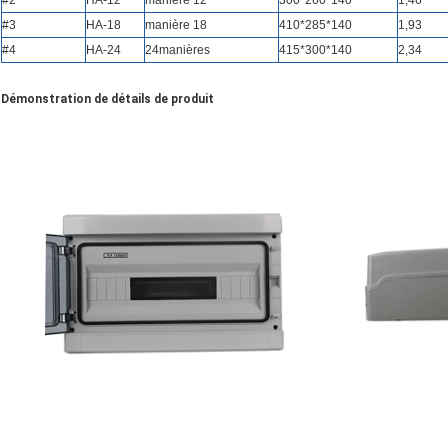
#2
HA-12
manière
12
300*260*140
1,46
#3
HA-18
manière
18
410*285*140
1,93
#4
HA-24
24
manières
415*300*140
2,34
Démonstration de détails de produit