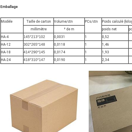
Emballage
Modèle
Taille de carton
Volume/ctn
PCs/ctn
Poids calculé (ki
millimètre
³ de m
poids net
po
HA-4
145*213*102
0,0031
1
0,52
HA-12
302*265*148
0,0118
1
1,46
HA-18
414*290*145
0,0174
1
1,93
HA-24
418*310*147
0,0190
1
2,34