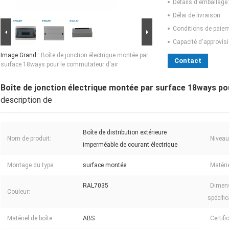
Détails d'emballage:
Délai de livraison:
Conditions de paiem
Capacité d'approvis
Image Grand :
Boîte de jonction électrique montée par
Contact
surface 18ways pour le commutateur d'air
Boîte de jonction électrique montée par surface 18ways po
description de
Boîte de distribution extérieure
Nom de produit:
Niveau
imperméable de courant électrique
Montage du type:
surface montée
Matéri
RAL7035
Dimen
Couleur:
spécific
Matériel de boîte:
ABS
Certifi