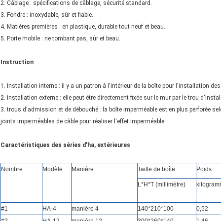
2. Câblage : spécifications de câblage, sécurité standard.
3. Fondre : inoxydable, sûr et fiable.
4. Matières premières : en plastique, durable tout neuf et beau.
5. Porte mobile : ne tombant pas, sûr et beau.
Instruction
1. Installation interne : il y a un patron à l'intérieur de la boîte pour l'installation
2. installation externe : elle peut être directement fixée sur le mur par le trou d'insta
3. trous d'admission et de débouché : la boîte imperméable est en plus perforée sel
joints imperméables de câble pour réaliser l'effet imperméable.
Caractéristiques des séries d'ha, extérieures
Nombre
Modèle
Manière
Taille de boîte
Poids
L*H*T (millimètre)
kilogra
#1
HA-4
manière
4
140*210*100
0,52