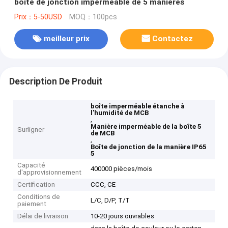
boîte de jonction imperméable de 5 manières
Prix：5-50USD
MOQ：100pcs
meilleur prix
Contactez
Description De Produit
boîte imperméable étanche à
l'humidité de MCB
,
Manière imperméable de la boîte 5
Surligner
de MCB
,
Boîte de jonction de la manière IP65
5
Capacité
400000 pièces/mois
d'approvisionnement
Certification
CCC, CE
Conditions de
L/C, D/P, T/T
paiement
Délai de livraison
10-20 jours ouvrables