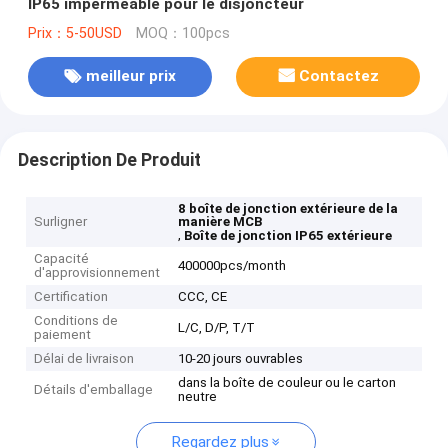
IP65 imperméable pour le disjoncteur
Prix：5-50USD
MOQ：100pcs
meilleur prix
Contactez
Description De Produit
8 boîte de jonction extérieure de la
Surligner
manière MCB
,
Boîte de jonction IP65 extérieure
Capacité
400000pcs/month
d'approvisionnement
Certification
CCC, CE
Conditions de
L/C, D/P, T/T
paiement
Délai de livraison
10-20 jours ouvrables
dans la boîte de couleur ou le carton
Détails d'emballage
neutre
Regardez plus