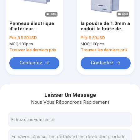
Visite d'usine
Contrôle de qualité
Panneau électrique
la poudre de 1.0mm a
d'intérieur
enduit la boîte de
Contactez-nous
d'alimentation
distribution
Prix:
3.5-50USD
Prix:
5-50USD
électrique de
affleurante en acier
MOQ:
100pcs
MOQ:
100pcs
manière de la boîte
de bâti de la vis 55A
Nouvelles
24 d'unité du
63A
Trouvez les derniers prix
Trouvez les derniers prix
consommateur de
MCB
Cas
Contactez
Contactez
Boîte de distribution de MCB
Laisser Un Message
Nous Vous Répondrons Rapidement
Boîte en plastique de MCB
10 boîte de la manière MCB
Boîte monophasé MCB