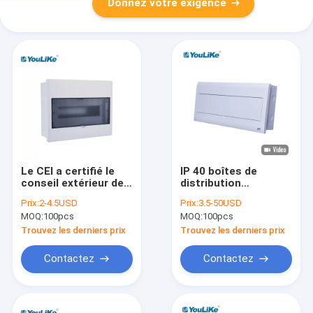
Donnez votre exigence
Le CEI a certifié le
IP 40 boîtes de
conseil extérieur de
distribution
distribution
électrique extérieure
Prix:
2-4.5USD
Prix:
3.5-50USD
électrique de lumière
de la manière MCB de
MOQ:
100pcs
MOQ:
100pcs
de bâti avec le rail de
matériel d'ABS de
vacarme en métal
picoseconde 24
Trouvez les derniers prix
Trouvez les derniers prix
Contactez
Contactez