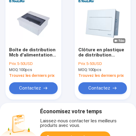
Boîte de distribution
Clôture en plastique
Mcb d'alimentation
de distribution
en plastique
d'énergie monophasé
Prix:
5-50USD
Prix:
5-50USD
domestique
de boîte d'IP40 MCB
MOQ:
100pcs
MOQ:
100pcs
monophasé de
tableau de
Trouvez les derniers prix
Trouvez les derniers prix
distribution de 13
voies
Contactez
Contactez
Économisez votre temps
Laissez-nous contacter les meilleurs
produits avec vous.