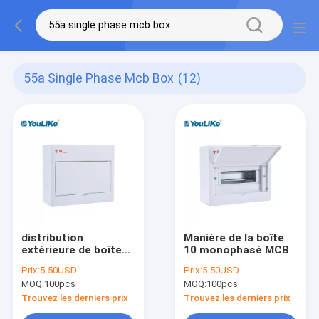
55a Single Phase Mcb Box
(12)
distribution
Manière de la boîte
extérieure de boîte
10 monophasé MCB
monophasé MCB des
Prix:
5-50USD
Prix:
5-50USD
manières 55A 10
MOQ:
100pcs
MOQ:
100pcs
antipoussière
Trouvez les derniers prix
Trouvez les derniers prix