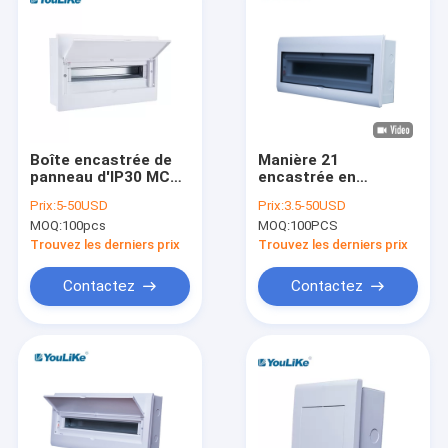
Boîte encastrée de
Manière 21
panneau d'IP30 MCB,
encastrée en
manière de
plastique de boîte de
Prix:
5-50USD
Prix:
3.5-50USD
l'équipement 32 de
distribution du
MOQ:
100pcs
MOQ:
100PCS
distribution d'énergie
courant électrique
MCB avec le rail de
Trouvez les derniers prix
Trouvez les derniers prix
vacarme
Contactez
Contactez
Maison
Produits
Au sujet de nous