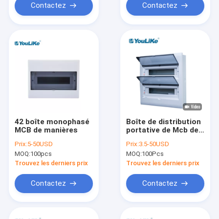
Contactez
Contactez
42 boîte monophasé
Boîte de distribution
MCB de manières
portative de Mcb de
distributeur de boîte
Prix:
5-50USD
Prix:
3.5-50USD
de puissance de
MOQ:
100pcs
MOQ:
100Pcs
ménage de 32
manières
Trouvez les derniers prix
Trouvez les derniers prix
électronique
Contactez
Contactez