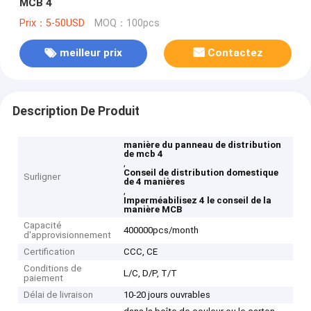
MCB 4
Prix：5-50USD
MOQ：100pcs
meilleur prix
Contactez
Description De Produit
manière du panneau de distribution
de mcb 4
,
Conseil de distribution domestique
Surligner
de 4 manières
,
Imperméabilisez 4 le conseil de la
manière MCB
Capacité
400000pcs/month
d'approvisionnement
Certification
CCC, CE
Conditions de
L/C, D/P, T/T
paiement
Délai de livraison
10-20 jours ouvrables