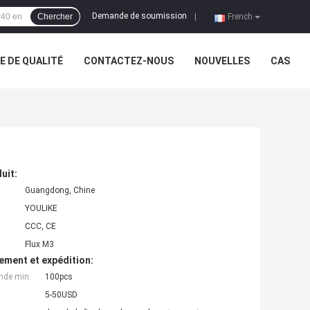
Demande de soumission
Chercher
|
French
 DE QUALITÉ
CONTACTEZ-NOUS
NOUVELLES
CAS
uit:
Guangdong, Chine
YOULIKE
CCC, CE
Flux M3
ement et expédition:
nde min:
100pcs
5-50USD