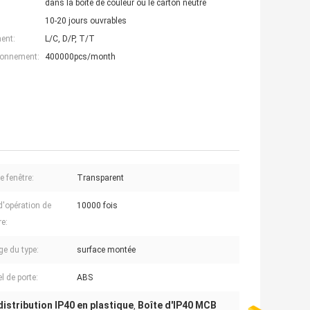
dans la boîte de couleur ou le carton neutre
10-20 jours ouvrables
ent:
L/C, D/P, T/T
ionnement:
400000pcs/month
e fenêtre:
Transparent
d'opération de
10000 fois
re:
e du type:
surface montée
l de porte:
ABS
distribution IP40 en plastique
Boîte d'IP40 MCB
,