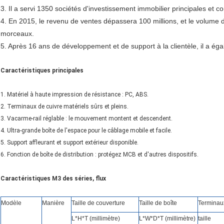
3. Il a servi 1350 sociétés d'investissement immobilier principales et
4. En 2015, le revenu de ventes dépassera 100 millions, et le volume d
morceaux.
5. Après 16 ans de développement et de support à la clientèle, il a ég
Caractéristiques principales
1. Matériel à haute impression de résistance : PC, ABS.
2. Terminaux de cuivre matériels sûrs et pleins.
3. Vacarme-rail réglable : le mouvement montent et descendent.
4. Ultra-grande boîte de l'espace pour le câblage mobile et facile.
5. Support affleurant et support extérieur disponible.
6. Fonction de boîte de distribution : protégez MCB et d'autres dispositifs.
Caractéristiques M3 des séries, flux
Modèle
Manière
Taille de couverture
Taille de boîte
Terminau
L*H*T (millimètre)
L*W*D*T (millimètre)
taille