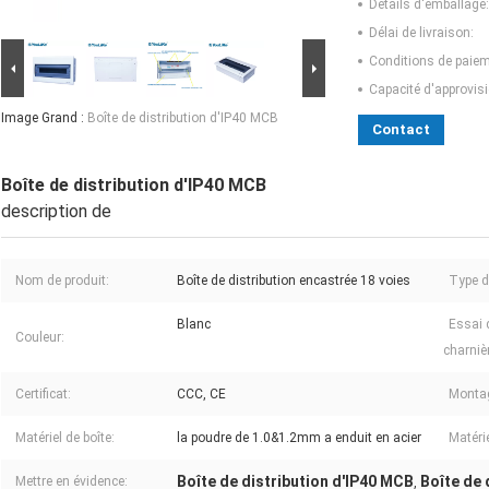
Détails d'emballage:
Délai de livraison:
Conditions de paiem
Capacité d'approvis
Image Grand :
Boîte de distribution d'IP40 MCB
Contact
Boîte de distribution d'IP40 MCB
description de
Nom de produit:
Boîte de distribution encastrée 18 voies
Type d
Blanc
Essai 
Couleur:
charniè
Certificat:
CCC, CE
Montag
Matériel de boîte:
la poudre de 1.0&1.2mm a enduit en acier
Matérie
Boîte de distribution d'IP40 MCB
Boîte de 
Mettre en évidence:
,