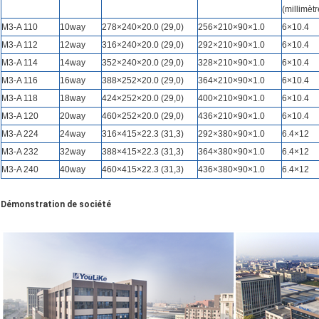
(millimètr
M3-A 110
10way
278×240×20.0 (29,0)
256×210×90×1.0
6×10.4
M3-A 112
12way
316×240×20.0 (29,0)
292×210×90×1.0
6×10.4
M3-A 114
14way
352×240×20.0 (29,0)
328×210×90×1.0
6×10.4
M3-A 116
16way
388×252×20.0 (29,0)
364×210×90×1.0
6×10.4
M3-A 118
18way
424×252×20.0 (29,0)
400×210×90×1.0
6×10.4
M3-A 120
20way
460×252×20.0 (29,0)
436×210×90×1.0
6×10.4
M3-A 224
24way
316×415×22.3 (31,3)
292×380×90×1.0
6.4×12
M3-A 232
32way
388×415×22.3 (31,3)
364×380×90×1.0
6.4×12
M3-A 240
40way
460×415×22.3 (31,3)
436×380×90×1.0
6.4×12
Démonstration de société