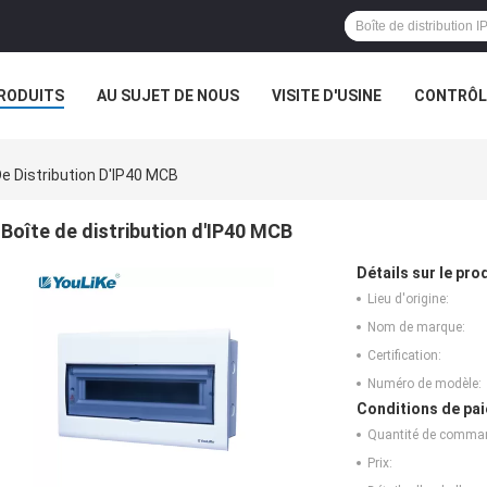
RODUITS
AU SUJET DE NOUS
VISITE D'USINE
CONTRÔLE
De Distribution D'IP40 MCB
Boîte de distribution d'IP40 MCB
Détails sur le prod
Lieu d'origine:
Nom de marque:
Certification:
Numéro de modèle:
Conditions de pai
Quantité de comma
Prix: