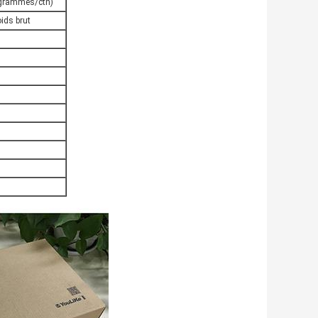
logrammes/ctn)
ids brut