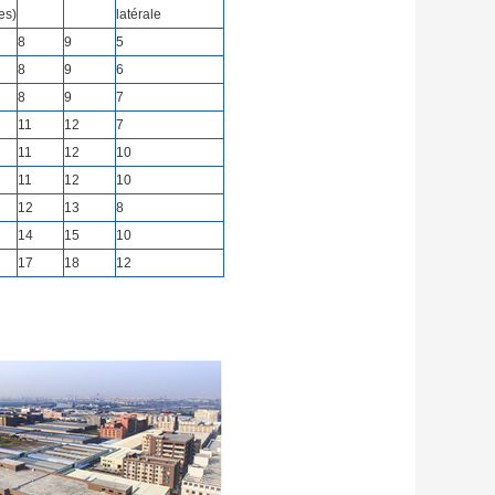
es)
latérale
8
9
5
8
9
6
8
9
7
11
12
7
11
12
10
11
12
10
12
13
8
14
15
10
17
18
12