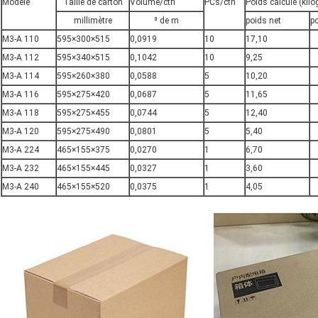
Modèle
Taille de carton
Volume/ctn
PCs/ctn
Poids calculé (ki
millimètre
³ de m
poids net
po
M3-A 110
595×300×515
0,0919
10
17,10
M3-A 112
595×340×515
0,1042
10
9,25
M3-A 114
595×260×380
0,0588
5
10,20
M3-A 116
595×275×420
0,0687
5
11,65
M3-A 118
595×275×455
0,0744
5
12,40
M3-A 120
595×275×490
0,0801
5
5,40
M3-A 224
465×155×375
0,0270
1
6,70
M3-A 232
465×155×445
0,0327
1
3,60
M3-A 240
465×155×520
0,0375
1
4,05