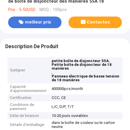
de boîte de disjoncteur des manières 55A 18
Prix：5-50USD
MOQ：100pcs
meilleur prix
Contactez
Description De Produit
,
petite boîte de disjoncteur 55A
Petite boîte de disjoncteur de 18
manières
Surligner
,
Panneau électrique de basse tension
de 18 manières
Capacité
400000pcs/month
d'approvisionnement
Certification
CCC, CE
Conditions de
L/C, D/P, T/T
paiement
Délai de livraison
10-20 jours ouvrables
dans la boîte de couleur ou le carton
Détails d'emballage
neutre