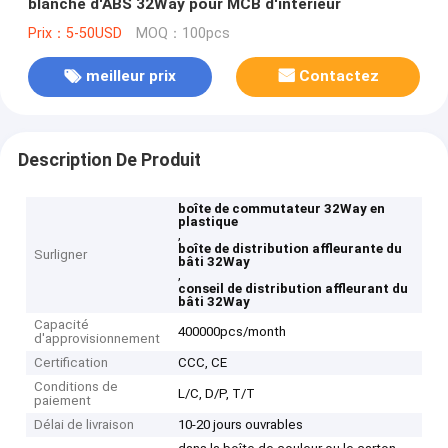
blanche d'ABS 32Way pour MCB d'intérieur
Prix：5-50USD
MOQ：100pcs
meilleur prix
Contactez
Description De Produit
boîte de commutateur 32Way en
plastique
,
boîte de distribution affleurante du
Surligner
bâti 32Way
,
conseil de distribution affleurant du
bâti 32Way
Capacité
400000pcs/month
d'approvisionnement
Certification
CCC, CE
Conditions de
L/C, D/P, T/T
paiement
Délai de livraison
10-20 jours ouvrables