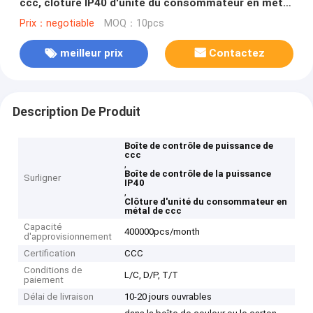
ccc, clôture IP40 d'unité du consommateur en métal
de niveau
Prix：negotiable
MOQ：10pcs
meilleur prix
Contactez
Description De Produit
Boîte de contrôle de puissance de
ccc
,
Boîte de contrôle de la puissance
Surligner
IP40
,
Clôture d'unité du consommateur en
métal de ccc
Capacité
400000pcs/month
d'approvisionnement
Certification
CCC
Conditions de
L/C, D/P, T/T
paiement
Délai de livraison
10-20 jours ouvrables