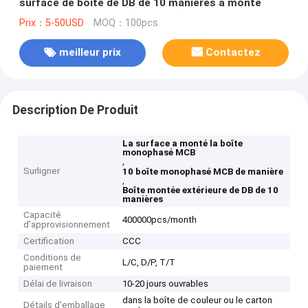
surface de boîte de DB de 10 manières a monté
Prix：5-50USD
MOQ：100pcs
meilleur prix
Contactez
Description De Produit
La surface a monté la boîte
monophasé MCB
,
Surligner
10 boîte monophasé MCB de manière
,
Boîte montée extérieure de DB de 10
manières
Capacité
400000pcs/month
d'approvisionnement
Certification
CCC
Conditions de
L/C, D/P, T/T
paiement
Délai de livraison
10-20 jours ouvrables
dans la boîte de couleur ou le carton
Détails d'emballage