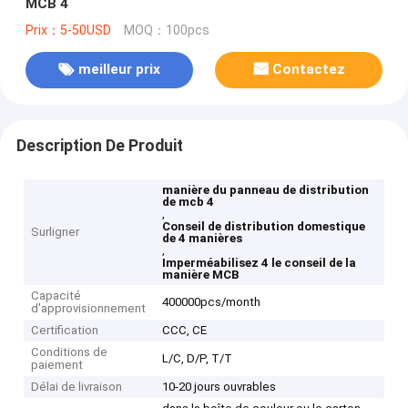
MCB 4
Prix：5-50USD
MOQ：100pcs
meilleur prix
Contactez
Description De Produit
manière du panneau de distribution
de mcb 4
,
Conseil de distribution domestique
Surligner
de 4 manières
,
Imperméabilisez 4 le conseil de la
manière MCB
Capacité
400000pcs/month
d'approvisionnement
Certification
CCC, CE
Conditions de
L/C, D/P, T/T
paiement
Délai de livraison
10-20 jours ouvrables