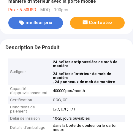
manière d'intérieur avec la porte mobile
Prix：5-50USD
MOQ：100pcs
meilleur prix
Contactez
Description De Produit
24 boîtes antipoussière de mcb de
manière
,
Surligner
24 boîtes d'intérieur de mcb de
manière
,
24 panneaux de mcb de manière
Capacité
400000pcs/month
d'approvisionnement
Certification
CCC, CE
Conditions de
L/C, D/P, T/T
paiement
Délai de livraison
10-20 jours ouvrables
dans la boîte de couleur ou le carton
Détails d'emballage
neutre