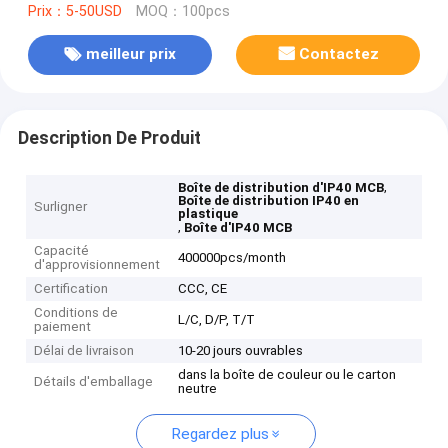
Prix：5-50USD
MOQ：100pcs
meilleur prix
Contactez
Description De Produit
,
Boîte de distribution d'IP40 MCB
Boîte de distribution IP40 en
Surligner
plastique
,
Boîte d'IP40 MCB
Capacité
400000pcs/month
d'approvisionnement
Certification
CCC, CE
Conditions de
L/C, D/P, T/T
paiement
Délai de livraison
10-20 jours ouvrables
dans la boîte de couleur ou le carton
Détails d'emballage
neutre
Regardez plus