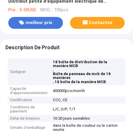
Distribut petite d'équipement électrique de
distribution d'énergie
Prix：5-50USD
MOQ：100pcs
meilleur prix
Contactez
Description De Produit
18 boîte de distribution de la
manière MCB
,
Surligner
Boîte de panneau de mcb de 18
manières
,
18 boîte de la manière MCB
Capacité
400000pcs/month
d'approvisionnement
Certification
CCC, CE
Conditions de
L/C, D/P, T/T
paiement
Délai de livraison
10-20 jours ouvrables
dans la boîte de couleur ou le carton
Détails d'emballage
neutre