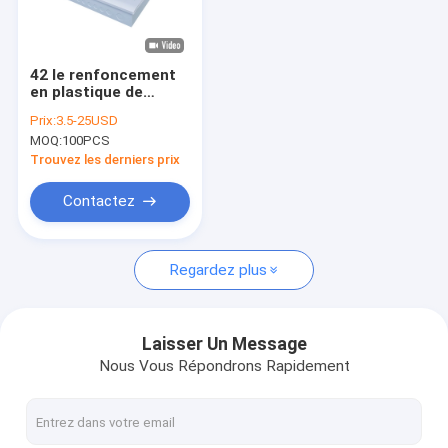
Visite d'usine
Contrôle de qualité
42 le renfoncement
en plastique de
Contactez-nous
panneau de boîte de
Prix:
3.5-25USD
la boîte IP40 MCB de
MOQ:
100PCS
distribution
Nouvelles
électrique de
Trouvez les derniers prix
manière a monté
Cas
Contactez
Regardez plus
Boîte de distribution de MCB
Boîte en plastique de MCB
Laisser Un Message
Nous Vous Répondrons Rapidement
10 boîte de la manière MCB
Boîte monophasé MCB