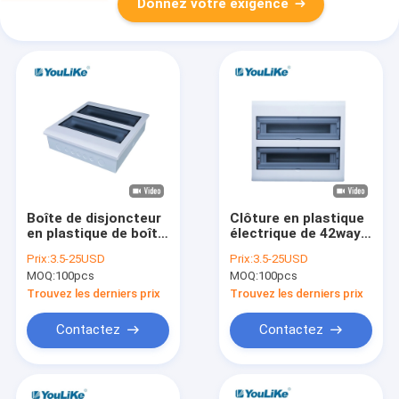
Donnez votre exigence
Boîte de disjoncteur
Clôture en plastique
en plastique de boîte
électrique de 42way
de distribution de
MCB de distribution
Prix:
3.5-25USD
Prix:
3.5-25USD
courant électrique de
de boîte de boîte
MOQ:
100pcs
MOQ:
100pcs
32 manières
d'intérieur de DB
d'intérieur
Trouvez les derniers prix
Trouvez les derniers prix
Contactez
Contactez