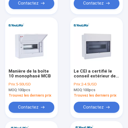
voies
Contactez
Contactez
Manière de la boîte
Le CEI a certifié le
10 monophasé MCB
conseil extérieur de
distribution
Prix:
5-50USD
Prix:
2-4.5USD
électrique de lumière
MOQ:
100pcs
MOQ:
100pcs
de bâti avec le rail de
vacarme en métal
Trouvez les derniers prix
Trouvez les derniers prix
Contactez
Contactez