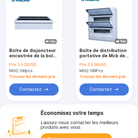
Boîte de disjoncteur
Boîte de distribution
encastrée de la boîte
portative de Mcb de
42Way monophasé
distributeur de boîte
Prix:
3.5-25USD
Prix:
3.5-50USD
MCB
de puissance de
MOQ:
100pcs
MOQ:
100Pcs
ménage de 32
manières
Trouvez les derniers prix
Trouvez les derniers prix
électronique
Contactez
Contactez
Économisez votre temps
Laissez-nous contacter les meilleurs
produits avec vous.