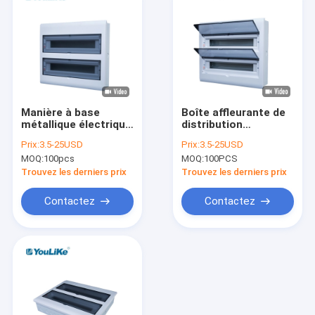
Manière à base
Boîte affleurante de
métallique électrique
distribution
de la boîte de
électrique de la
Prix:
3.5-25USD
Prix:
3.5-25USD
distribution
clôture MCB de bâti
MOQ:
100pcs
MOQ:
100PCS
monophasé de
avec le rail de
panneaux 42
vacarme
Trouvez les derniers prix
Trouvez les derniers prix
Contactez
Contactez
Maison
Produits
Au sujet de nous