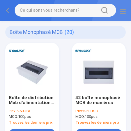
Boîte Monophasé MCB
(20)
Boîte de distribution
42 boîte monophasé
Mcb d'alimentation
MCB de manières
en plastique
Prix:
5-50USD
Prix:
5-50USD
domestique
MOQ:
100pcs
MOQ:
100pcs
monophasé de
tableau de
Trouvez les derniers prix
Trouvez les derniers prix
distribution de 13