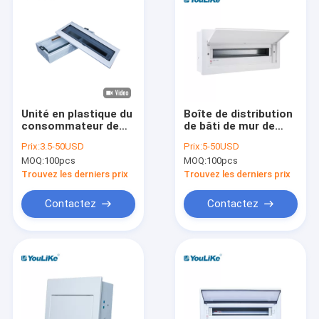
Unité en plastique du
Boîte de distribution
consommateur de
de bâti de mur de
clôture de Mcb 21 de
manière de la porte
Prix:
3.5-50USD
Prix:
5-50USD
manière
21 de HANCHES,
MOQ:
100pcs
MOQ:
100pcs
d'alimentation
panneau électrique
électrique de boîte
de MCCB
Trouvez les derniers prix
Trouvez les derniers prix
électrique
Contactez
Contactez
Maison
Produits
Au sujet de nous