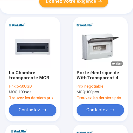
Donnez votre exigence
La Chambre
Porte électrique de
transparente MCB de
WithTransparent de
fenêtre enferment
boîte de distribution
Prix:
5-50USD
Prix:
negotiable
dans une boîte
du plein bâti
MOQ:
100pcs
MOQ:
100pcs
tension de
extérieur en
résistance à l'impact
plastique MCB
Trouvez les derniers prix
Trouvez les derniers prix
de 21 manières la
basse
Contactez
Contactez