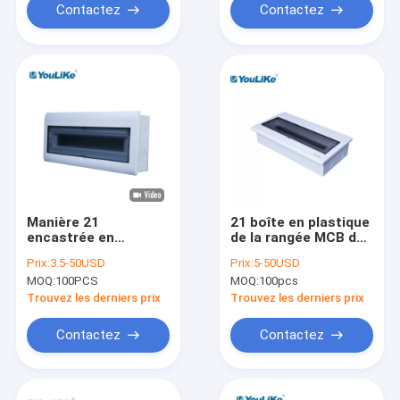
Contactez
Contactez
Manière 21
21 boîte en plastique
encastrée en
de la rangée MCB de
plastique de boîte de
la manière une, boîte
Prix:
3.5-50USD
Prix:
5-50USD
distribution du
de distribution
MOQ:
100PCS
MOQ:
100pcs
courant électrique
d'énergie avec la
MCB avec le rail de
fenêtre transparente
Trouvez les derniers prix
Trouvez les derniers prix
vacarme
Contactez
Contactez