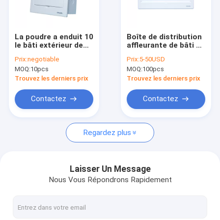
Visite d'usine
Contrôle de qualité
La poudre a enduit 10
Boîte de distribution
le bâti extérieur de
affleurante de bâti de
Contactez-nous
mur d'unité du
la manière IP40 21,
Prix:
negotiable
Prix:
5-50USD
consommateur de
phase de panneau
MOQ:
10pcs
MOQ:
100pcs
boîte de la manière
électrique de basse
Nouvelles
MCB
tension
Trouvez les derniers prix
Trouvez les derniers prix
Cas
Contactez
Contactez
Regardez plus
Boîte de distribution de MCB
Boîte en plastique de MCB
Laisser Un Message
Nous Vous Répondrons Rapidement
10 boîte de la manière MCB
Boîte monophasé MCB