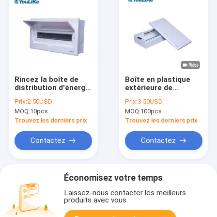
Rincez la boîte de
Boîte en plastique
distribution d'énergie
extérieure de
de boîte d'unité du
distribution d'énergie
Prix:
2-50USD
Prix:
3-50USD
consommateur de la
de 21 modules de
MOQ:
10pcs
MOQ:
100pcs
manière MCB du
porte de boîte
support 21
blanche de PVC Mcb
Trouvez les derniers prix
Trouvez les derniers prix
Contactez
Contactez
Économisez votre temps
Laissez-nous contacter les meilleurs
produits avec vous.