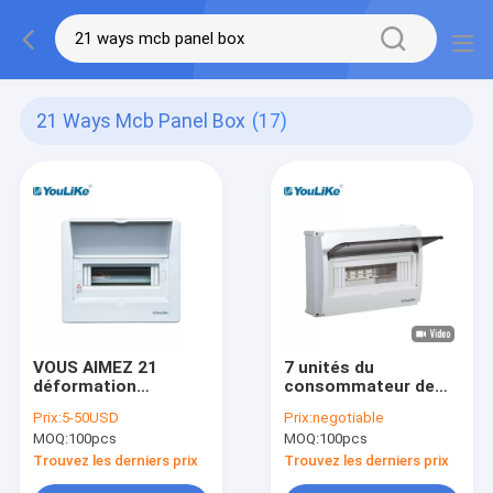
21 Ways Mcb Panel Box
(17)
VOUS AIMEZ 21
7 unités du
déformation
consommateur de
antipoussière MCB
boîte de distribution
Prix:
5-50USD
Prix:
negotiable
de boîte électrique
de disjoncteur de
MOQ:
100pcs
MOQ:
100pcs
de panneau des
boîte de distribution
manières l'anti
de Mcb de manière
Trouvez les derniers prix
Trouvez les derniers prix