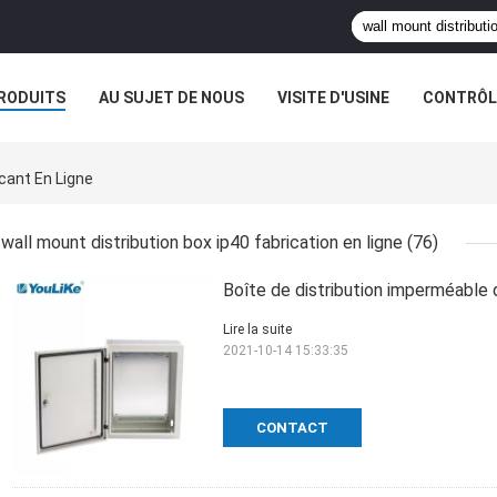
RODUITS
AU SUJET DE NOUS
VISITE D'USINE
CONTRÔLE
icant En Ligne
wall mount distribution box ip40 fabrication en ligne
(76)
Boîte de distribution imperméable
Lire la suite
2021-10-14 15:33:35
CONTACT