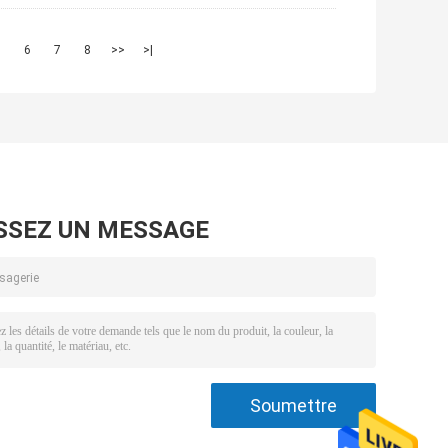
5
6
7
8
>>
>|
SSEZ UN MESSAGE