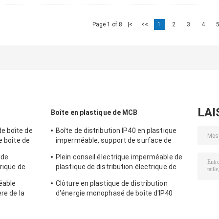
Page 1 of 8
|<
<<
1
2
3
4
LAI
Boîte en plastique de MCB
e boîte de
Boîte de distribution IP40 en plastique
e boîte de
imperméable, support de surface de
ère
boîte de DB de 18 manières
 de
Plein conseil électrique imperméable de
trique de
plastique de distribution électrique de
 avec la
boîte du panneau IP65 extérieur
éable
Clôture en plastique de distribution
ère de la
d'énergie monophasé de boîte d'IP40
MCB