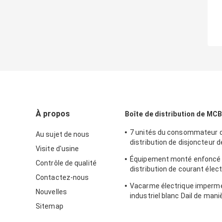
À propos
Boîte de distribution de MCB
7 unités du consommateur d
Au sujet de nous
distribution de disjoncteur d
Visite d'usine
distribution de Mcb de mani
Équipement monté enfoncé
Contrôle de qualité
distribution de courant élec
Contactez-nous
boîte de distribution de MCB
Vacarme électrique imperm
clôture en métal
Nouvelles
industriel blanc Dail de mani
boîte 24 de DB
Sitemap