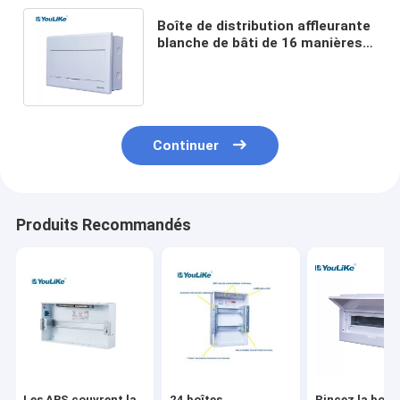
Boîte de distribution affleurante
blanche de bâti de 16 manières,
jonction câblant la boîte avec
MCB
Continuer
Produits Recommandés
Les ABS couvrent la
24 boîtes
Rincez la boîte