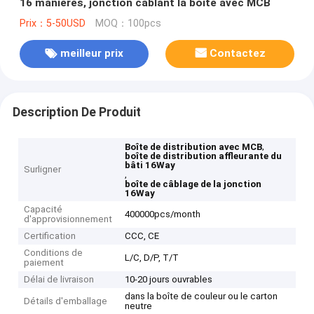
16 manières, jonction câblant la boîte avec MCB
Prix：5-50USD
MOQ：100pcs
meilleur prix
Contactez
Description De Produit
,
Boîte de distribution avec MCB
boîte de distribution affleurante du
bâti 16Way
Surligner
,
boîte de câblage de la jonction
16Way
Capacité
400000pcs/month
d'approvisionnement
Certification
CCC, CE
Conditions de
L/C, D/P, T/T
paiement
Délai de livraison
10-20 jours ouvrables
dans la boîte de couleur ou le carton
Détails d'emballage
neutre