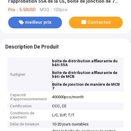
l'approbation 55A de la CE, boîte de jonction de 7
manières MCB
Prix：5-50USD
MOQ：100pcs
meilleur prix
Contactez
Description De Produit
boîte de distribution affleurante du
bâti 55A
,
Boîte de distribution affleurante de
Surligner
bâti de MCB
,
Boîte de jonction de manière de MCB
7
Capacité
400000pcs/month
d'approvisionnement
Certification
CCC, CE
Conditions de
L/C, D/P, T/T
paiement
Délai de livraison
10-20 jours ouvrables