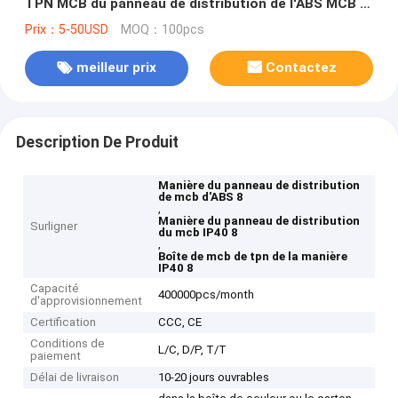
TPN MCB du panneau de distribution de l'ABS MCB 7
a monté
Prix：5-50USD
MOQ：100pcs
meilleur prix
Contactez
Description De Produit
Manière du panneau de distribution
de mcb d'ABS 8
,
Manière du panneau de distribution
Surligner
du mcb IP40 8
,
Boîte de mcb de tpn de la manière
IP40 8
Capacité
400000pcs/month
d'approvisionnement
Certification
CCC, CE
Conditions de
L/C, D/P, T/T
paiement
Délai de livraison
10-20 jours ouvrables