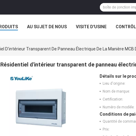
RODUITS
AU SUJET DE NOUS
VISITE D'USINE
CONTRÔLE
iel D'intérieur Transparent De Panneau Électrique De La Manière MCB 
Résidentiel d'intérieur transparent de panneau électr
Détails sur le prod
Lieu d'origine:
Nom de marque:
Certification:
Numéro de modèle:
Conditions de pai
Quantité de comma
Prix: