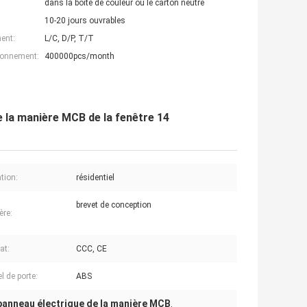
dans la boîte de couleur ou le carton neutre
10-20 jours ouvrables
ent:
L/C, D/P, T/T
ionnement:
400000pcs/month
e la manière MCB de la fenêtre 14
tion:
résidentiel
brevet de conception
ère:
cat:
CCC, CE
l de porte:
ABS
panneau électrique de la manière MCB
,