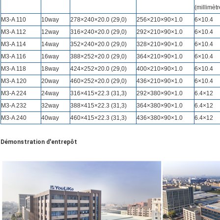
(millimètr
M3-A 110
10way
278×240×20.0 (29,0)
256×210×90×1.0
6×10.4
M3-A 112
12way
316×240×20.0 (29,0)
292×210×90×1.0
6×10.4
M3-A 114
14way
352×240×20.0 (29,0)
328×210×90×1.0
6×10.4
M3-A 116
16way
388×252×20.0 (29,0)
364×210×90×1.0
6×10.4
M3-A 118
18way
424×252×20.0 (29,0)
400×210×90×1.0
6×10.4
M3-A 120
20way
460×252×20.0 (29,0)
436×210×90×1.0
6×10.4
M3-A 224
24way
316×415×22.3 (31,3)
292×380×90×1.0
6.4×12
M3-A 232
32way
388×415×22.3 (31,3)
364×380×90×1.0
6.4×12
M3-A 240
40way
460×415×22.3 (31,3)
436×380×90×1.0
6.4×12
Démonstration d'entrepôt