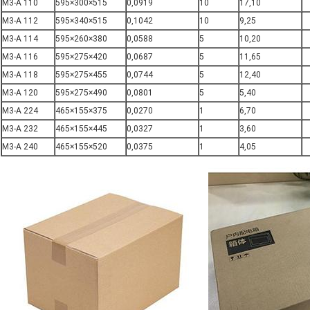
M3-A 110
595×300×515
0,0919
10
17,10
M3-A 112
595×340×515
0,1042
10
9,25
M3-A 114
595×260×380
0,0588
5
10,20
M3-A 116
595×275×420
0,0687
5
11,65
M3-A 118
595×275×455
0,0744
5
12,40
M3-A 120
595×275×490
0,0801
5
5,40
M3-A 224
465×155×375
0,0270
1
6,70
M3-A 232
465×155×445
0,0327
1
3,60
M3-A 240
465×155×520
0,0375
1
4,05