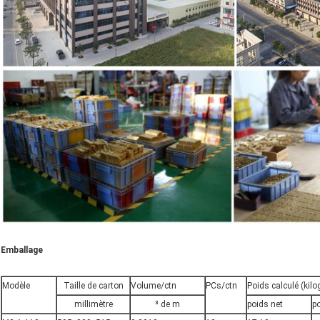
Emballage
Modèle
Taille de carton
Volume/ctn
PCs/ctn
Poids calculé (ki
millimètre
³ de m
poids net
po