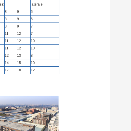
es)
latérale
8
9
5
8
9
6
8
9
7
11
12
7
11
12
10
11
12
10
12
13
8
14
15
10
17
18
12