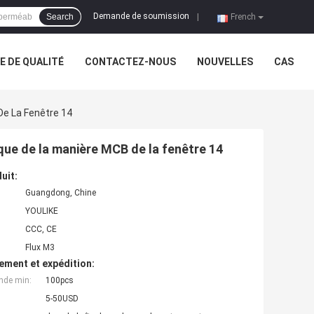
Demande de soumission
Search
|
French
 DE QUALITÉ
CONTACTEZ-NOUS
NOUVELLES
CAS
De La Fenêtre 14
ique de la manière MCB de la fenêtre 14
uit:
Guangdong, Chine
YOULIKE
CCC, CE
Flux M3
ement et expédition:
nde min:
100pcs
5-50USD