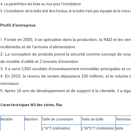
4. La parenthèse est fixée au mur pour l'installation.
5. L'installation de la boîte doit être fondue, et la boîte n'est pas équipée de la mise à
Profil d'
entreprise
Fondé en 2005, il se spécialise dans la production, la R&D et les vente
1.
multimédia et de l'armoire d'alimentation.
2. La conception de produits prend la sécurité comme concept de noya
de modèle d'utilité et 2 brevets d'invention.
3. Il a servi 1350 sociétés d'investissement immobilier principales et
4. En 2015, le revenu de ventes dépassera 100 millions, et le volume d
morceaux.
5. Après 16 ans de développement et de support à la clientèle, il a ég
Caractéristiques M3 des séries, flux
Modèle
Manière
Taille de couverture
Taille de boîte
Terminau
L*H*T (millimètre)
L*W*D*T (millimètre)
taille