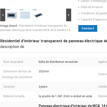
Détails d'emballage:
Délai de livraison:
Conditions de paiem
Capacité d'approvis
Image Grand :
Résidentiel d'intérieur transparent de
Contact
panneau électrique de la manière MCB de la fenêtre 14
Résidentiel d'intérieur transparent de panneau électrique d
description de
Nom de produit:
boîte de distribution encastrée
Applica
Dimension de trou de
202mm
Charni
montage de couverture:
Garantie:
2years
Certifi
Matériel de boîte:
la poudre de 1.0&1.2mm a enduit en acier
Matérie
Panneau électrique d'intérieur de MCB
14 
,