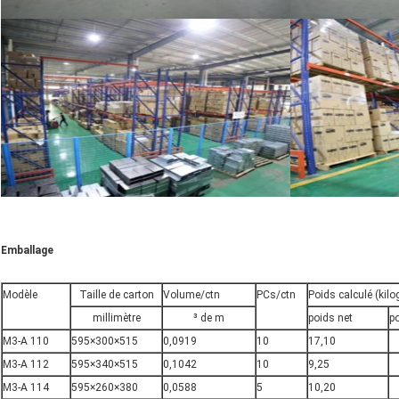
Emballage
Modèle
Taille de carton
Volume/ctn
PCs/ctn
Poids calculé (ki
millimètre
³ de m
poids net
po
M3-A 110
595×300×515
0,0919
10
17,10
M3-A 112
595×340×515
0,1042
10
9,25
M3-A 114
595×260×380
0,0588
5
10,20