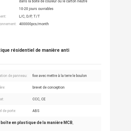
dans la boîte de couleur ou le carton neutre
10-20 jours ouvrables
ent:
L/C, D/P, T/T
ionnement:
400000pcs/month
ique résidentiel de manière anti
lation de panneau:
fixe avec mettre à la terre le boulon
ère:
brevet de conception
cat:
CCC, CE
l de porte:
ABS
 boîte en plastique de la manière MCB
,