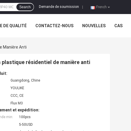
Demande de soumission
Search
|
French
 DE QUALITÉ
CONTACTEZ-NOUS
NOUVELLES
CAS
De Manière Anti
 plastique résidentiel de manière anti
uit:
Guangdong, Chine
YOULIKE
CCC, CE
Flux M3
ement et expédition:
nde min:
100pcs
5-50USD