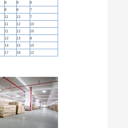
8
9
6
8
9
7
11
12
7
11
12
10
11
12
10
12
13
8
14
15
10
17
18
12