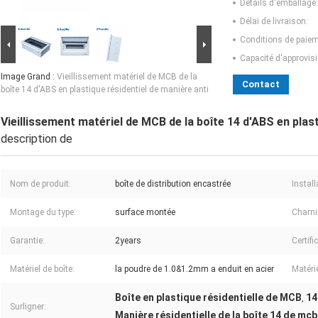
Détails d'emballage:
Délai de livraison:
Conditions de paiem
Capacité d'approvis
Image Grand :
Vieillissement matériel de MCB de la
Contact
boîte 14 d'ABS en plastique résidentiel de manière anti
Vieillissement matériel de MCB de la boîte 14 d'ABS en plast
description de
Nom de produit:
boîte de distribution encastrée
Instal
Montage du type:
surface montée
Charni
Garantie:
2years
Certifi
Matériel de boîte:
la poudre de 1.0&1.2mm a enduit en acier
Matérie
Boîte en plastique résidentielle de MCB
14
,
Surligner:
Manière résidentielle de la boîte 14 de mcb