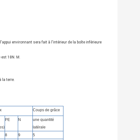
appui environnant sera fait à l'intérieur de la boîte inférieure
e est 18N. M.
 la terre.
x
Coups de grâce
PE
N
une quantité
es)
latérale
8
9
5