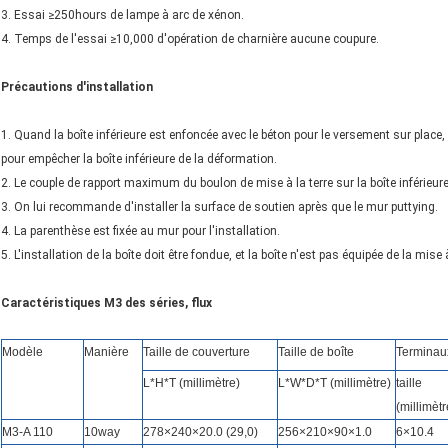
3. Essai ≥250hours de lampe à arc de xénon.
4. Temps de l'essai ≥10,000 d'opération de charnière aucune coupure.
Précautions d'installation
1. Quand la boîte inférieure est enfoncée avec le béton pour le versement sur place, l'
pour empêcher la boîte inférieure de la déformation.
2. Le couple de rapport maximum du boulon de mise à la terre sur la boîte inférieur
3. On lui recommande d'installer la surface de soutien après que le mur puttying.
4. La parenthèse est fixée au mur pour l'installation.
5. L'installation de la boîte doit être fondue, et la boîte n'est pas équipée de la mise à
Caractéristiques M3 des séries, flux
Modèle
Manière
Taille de couverture
Taille de boîte
Terminau
L*H*T (millimètre)
L*W*D*T (millimètre)
taille
(millimètr
M3-A 110
10way
278×240×20.0 (29,0)
256×210×90×1.0
6×10.4