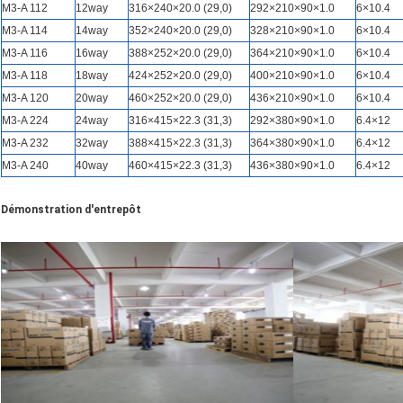
M3-A 112
12way
316×240×20.0 (29,0)
292×210×90×1.0
6×10.4
M3-A 114
14way
352×240×20.0 (29,0)
328×210×90×1.0
6×10.4
M3-A 116
16way
388×252×20.0 (29,0)
364×210×90×1.0
6×10.4
M3-A 118
18way
424×252×20.0 (29,0)
400×210×90×1.0
6×10.4
M3-A 120
20way
460×252×20.0 (29,0)
436×210×90×1.0
6×10.4
M3-A 224
24way
316×415×22.3 (31,3)
292×380×90×1.0
6.4×12
M3-A 232
32way
388×415×22.3 (31,3)
364×380×90×1.0
6.4×12
M3-A 240
40way
460×415×22.3 (31,3)
436×380×90×1.0
6.4×12
Démonstration d'entrepôt