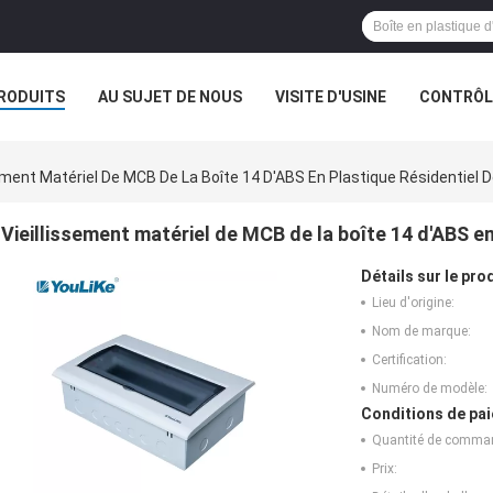
RODUITS
AU SUJET DE NOUS
VISITE D'USINE
CONTRÔLE
sement Matériel De MCB De La Boîte 14 D'ABS En Plastique Résidentiel 
Vieillissement matériel de MCB de la boîte 14 d'ABS en
Détails sur le prod
Lieu d'origine:
Nom de marque:
Certification:
Numéro de modèle:
Conditions de pai
Quantité de comma
Prix: