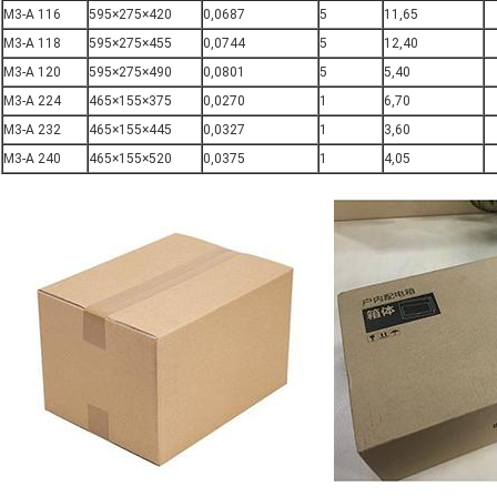
M3-A 116
595×275×420
0,0687
5
11,65
M3-A 118
595×275×455
0,0744
5
12,40
M3-A 120
595×275×490
0,0801
5
5,40
M3-A 224
465×155×375
0,0270
1
6,70
M3-A 232
465×155×445
0,0327
1
3,60
M3-A 240
465×155×520
0,0375
1
4,05