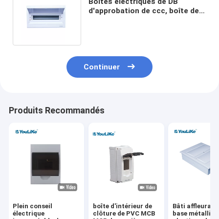
Boîtes électriques de DB
d'approbation de ccc, boîte de
distribution de 18 manières
encastrée
Continuer
Produits Recommandés
Plein conseil
boîte d'intérieur de
Bâti affleurant
électrique
clôture de PVC MCB
base métalliqu