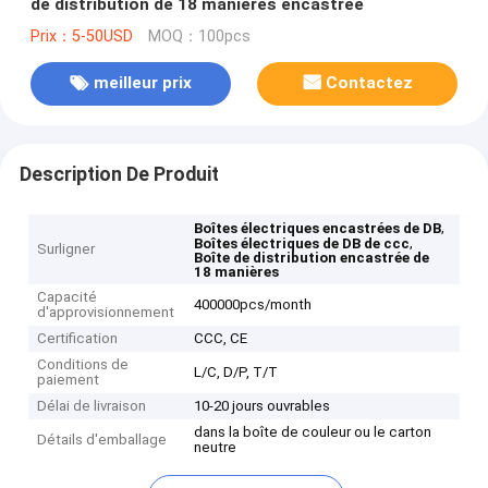
de distribution de 18 manières encastrée
Prix：5-50USD
MOQ：100pcs
meilleur prix
Contactez
Description De Produit
,
Boîtes électriques encastrées de DB
,
Boîtes électriques de DB de ccc
Surligner
Boîte de distribution encastrée de
18 manières
Capacité
400000pcs/month
d'approvisionnement
Certification
CCC, CE
Conditions de
L/C, D/P, T/T
paiement
Délai de livraison
10-20 jours ouvrables
dans la boîte de couleur ou le carton
Détails d'emballage
neutre