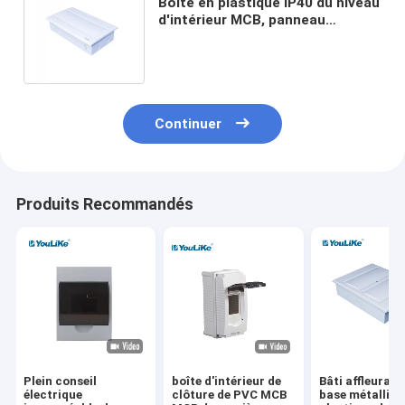
Boîte en plastique IP40 du niveau
d'intérieur MCB, panneau
électrique de basse tension
antipoussière
Continuer
Produits Recommandés
Plein conseil
boîte d'intérieur de
Bâti affleurant
électrique
clôture de PVC MCB
base métalliqu