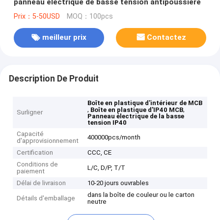
panneau électrique de basse tension antipoussière
Prix：5-50USD
MOQ：100pcs
meilleur prix
Contactez
Description De Produit
Boîte en plastique d'intérieur de MCB
,
,
Boîte en plastique d'IP40 MCB
Surligner
Panneau électrique de la basse
tension IP40
Capacité
400000pcs/month
d'approvisionnement
Certification
CCC, CE
Conditions de
L/C, D/P, T/T
paiement
Délai de livraison
10-20 jours ouvrables
dans la boîte de couleur ou le carton
Détails d'emballage
neutre