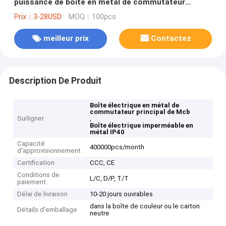
puissance de boîte en métal de commutateur
principal en acier de Mcb imperméable
Prix：3-28USD
MOQ：100pcs
meilleur prix
Contactez
Description De Produit
Boîte électrique en métal de
commutateur principal de Mcb
Surligner
,
Boîte électrique imperméable en
métal IP40
Capacité
400000pcs/month
d'approvisionnement
Certification
CCC, CE
Conditions de
L/C, D/P, T/T
paiement
Délai de livraison
10-20 jours ouvrables
dans la boîte de couleur ou le carton
Détails d'emballage
neutre