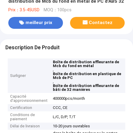
distribution de Mcb du fond en métal de PC d'ABS 32
Prix：3.5-45USD
MOQ：100pcs
meilleur prix
Contactez
Description De Produit
Boîte de distribution affleurante de
Mcb du fond en métal
,
Boîte de distribution en plastique de
Surligner
Mcb de PC
,
Boîte de distribution affleurante de
bâti de 32 manières
Capacité
400000pcs/month
d'approvisionnement
Certification
CCC, CE
Conditions de
L/C, D/P, T/T
paiement
Délai de livraison
10-20 jours ouvrables