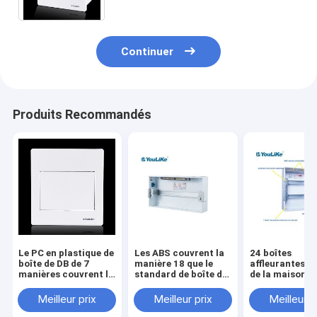
Continuer
Produits Recommandés
Le PC en plastique de
Les ABS couvrent la
24 boîtes
boîte de DB de 7
manière 18 que le
affleurantes 
manières couvrent la
standard de boîte de
de la maison 
boîte encastrée de
distribution
boîte de distri
panneau de
ignifugent avec la
de bâti d'ODM 
Meilleur prix
Meilleur prix
Meilleur p
distribution
fenêtre opaque
PVC de rangée 
électrique
manière 2