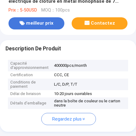
électrique de clôture en métal monophasé de 7
manières pour d'intérieur
Prix：5-50USD
MOQ：100pcs
meilleur prix
Contactez
Description De Produit
Capacité
400000pcs/month
d'approvisionnement
Certification
CCC, CE
Conditions de
L/C, D/P, T/T
paiement
Délai de livraison
10-20 jours ouvrables
dans la boîte de couleur ou le carton
Détails d'emballage
neutre
Regardez plus